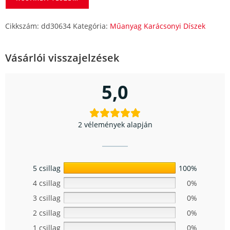
Cikkszám:
dd30634
Kategória:
Műanyag Karácsonyi Díszek
Vásárlói visszajelzések
5,0
2 vélemények alapján
5 csillag
100%
4 csillag
0%
3 csillag
0%
2 csillag
0%
1 csillag
0%