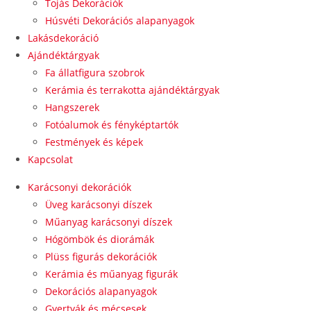
Tojás Dekorációk
Húsvéti Dekorációs alapanyagok
Lakásdekoráció
Ajándéktárgyak
Fa állatfigura szobrok
Kerámia és terrakotta ajándéktárgyak
Hangszerek
Fotóalumok és fényképtartók
Festmények és képek
Kapcsolat
Karácsonyi dekorációk
Üveg karácsonyi díszek
Műanyag karácsonyi díszek
Hógömbök és diorámák
Plüss figurás dekorációk
Kerámia és műanyag figurák
Dekorációs alapanyagok
Gyertyák és mécsesek