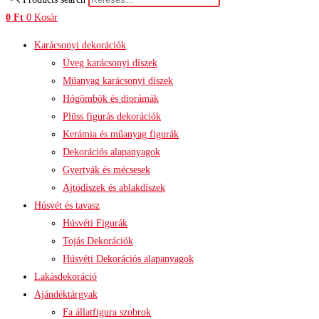
0
Ft
0
Kosár
Karácsonyi dekorációk
Üveg karácsonyi díszek
Műanyag karácsonyi díszek
Hógömbök és diorámák
Plüss figurás dekorációk
Kerámia és műanyag figurák
Dekorációs alapanyagok
Gyertyák és mécsesek
Ajtódíszek és ablakdíszek
Húsvét és tavasz
Húsvéti Figurák
Tojás Dekorációk
Húsvéti Dekorációs alapanyagok
Lakásdekoráció
Ajándéktárgyak
Fa állatfigura szobrok