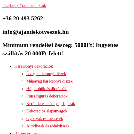
Facebook
Youtube
Tiktok
+36 20 493 5262
info@ajandekotveszek.hu
Minimum rendelési összeg: 5000Ft! Ingyenes
szállítás 20 000Ft felett!
Karácsonyi dekorációk
Üveg karácsonyi díszek
Műanyag karácsonyi díszek
Hógömbök és diorámák
Plüss figurás dekorációk
Kerámia és műanyag figurák
Dekorációs alapanyagok
Gyertyák és mécsesek
Ajtódíszek és ablakdíszek
Húsvét és tavasz