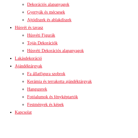
Dekorációs alapanyagok
Gyertyák és mécsesek
Ajtódíszek és ablakdíszek
Húsvét és tavasz
Húsvéti Figurák
Tojás Dekorációk
Húsvéti Dekorációs alapanyagok
Lakásdekoráció
Ajándéktárgyak
Fa állatfigura szobrok
Kerámia és terrakotta ajándéktárgyak
Hangszerek
Fotóalumok és fényképtartók
Festmények és képek
Kapcsolat