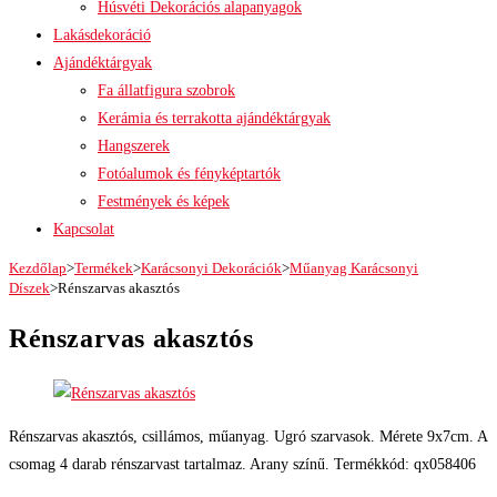
Húsvéti Dekorációs alapanyagok
Lakásdekoráció
Ajándéktárgyak
Fa állatfigura szobrok
Kerámia és terrakotta ajándéktárgyak
Hangszerek
Fotóalumok és fényképtartók
Festmények és képek
Kapcsolat
Kezdőlap
>
Termékek
>
Karácsonyi Dekorációk
>
Műanyag Karácsonyi
Díszek
>
Rénszarvas akasztós
Rénszarvas akasztós
Rénszarvas akasztós, csillámos, műanyag. Ugró szarvasok. Mérete 9x7cm. A
csomag 4 darab rénszarvast tartalmaz. Arany színű. Termékkód: qx058406