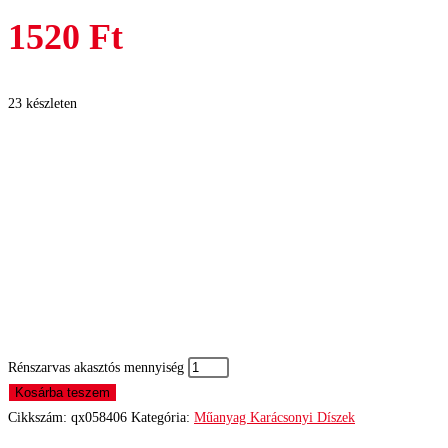
1520
Ft
23 készleten
Rénszarvas akasztós mennyiség
Kosárba teszem
Cikkszám:
qx058406
Kategória:
Műanyag Karácsonyi Díszek