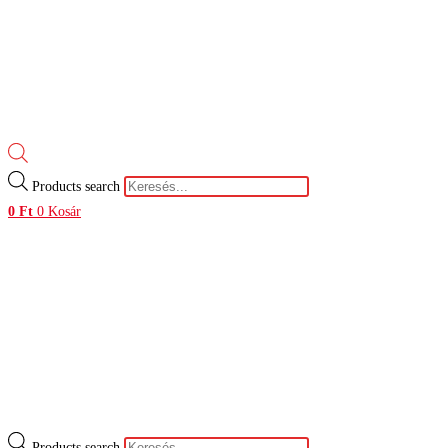
Products search
0
Ft
0
Kosár
Products search