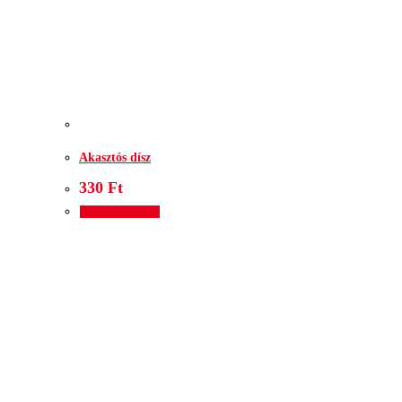
Akasztós dísz
330
Ft
Kosárba teszem