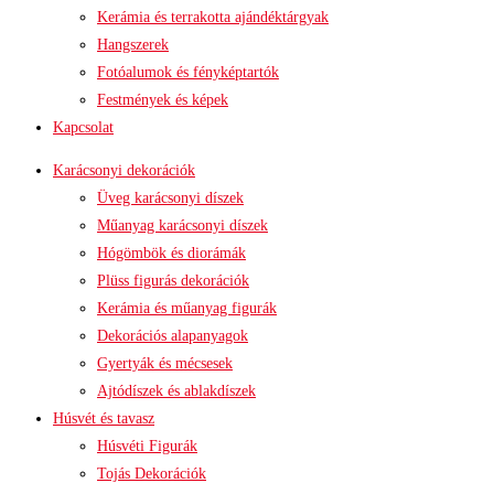
Kerámia és terrakotta ajándéktárgyak
Hangszerek
Fotóalumok és fényképtartók
Festmények és képek
Kapcsolat
Karácsonyi dekorációk
Üveg karácsonyi díszek
Műanyag karácsonyi díszek
Hógömbök és diorámák
Plüss figurás dekorációk
Kerámia és műanyag figurák
Dekorációs alapanyagok
Gyertyák és mécsesek
Ajtódíszek és ablakdíszek
Húsvét és tavasz
Húsvéti Figurák
Tojás Dekorációk