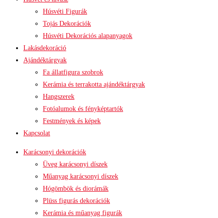
Húsvéti Figurák
Tojás Dekorációk
Húsvéti Dekorációs alapanyagok
Lakásdekoráció
Ajándéktárgyak
Fa állatfigura szobrok
Kerámia és terrakotta ajándéktárgyak
Hangszerek
Fotóalumok és fényképtartók
Festmények és képek
Kapcsolat
Karácsonyi dekorációk
Üveg karácsonyi díszek
Műanyag karácsonyi díszek
Hógömbök és diorámák
Plüss figurás dekorációk
Kerámia és műanyag figurák