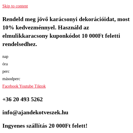
Skip to content
Rendeld meg jövő karácsonyi dekorációidat, most
10% kedvezménnyel. Használd az
elmulikkaracsony kuponkódot 10 000Ft feletti
rendelsedhez.
nap
óra
perc
másodperc
Facebook
Youtube
Tiktok
+36 20 493 5262
info@ajandekotveszek.hu
Ingyenes szállítás 20 000Ft felett!