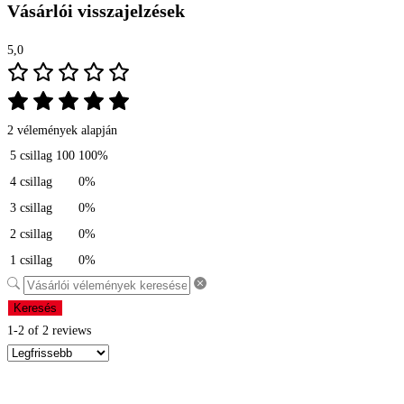
Vásárlói visszajelzések
5,0
2 vélemények alapján
5 csillag
100
100%
4 csillag
0%
3 csillag
0%
2 csillag
0%
1 csillag
0%
Keresés
1-2 of 2 reviews