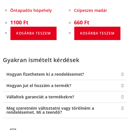
Öntapadós hópehely
Csipeszes madár
1100
Ft
660
Ft
KOSÁRBA TESZEM
KOSÁRBA TESZEM
Gyakran ismételt kérdések
Hogyan fizethetem ki a rendelésemet?
Hogyan jut el hozzám a termék?
Vállaltok garanciát a termékekre?
Meg szeretném változtatni vagy törölném a
rendelésemet. Mi a teendő?