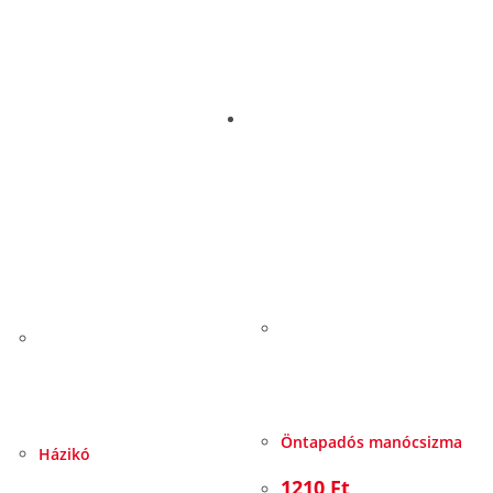
Öntapadós manócsizma
Házikó
1210
Ft