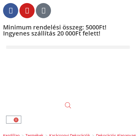
Minimum rendelési összeg: 5000Ft!
Ingyenes szállítás 20 000Ft felett!
0
Kezdőlap
>
Termékek
>
Karácsonyi Dekorációk
>
Dekorációs Alapanya