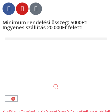
Minimum rendelési összeg: 5000Ft!
Ingyenes szállítás 20 000Ft felett!
0
Kezdőlap
>
Termékek
>
Karácsonyi Dekorációk
>
Ajtódíszek és ablakdís