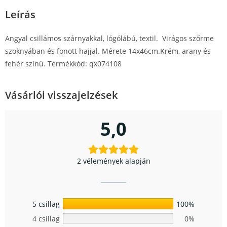
Leírás
Angyal csillámos szárnyakkal, lógólábú, textil. Virágos szőrme
szoknyában és fonott hajjal. Mérete 14x46cm.Krém, arany és
fehér színű. Termékkód: qx074108
Vásárlói visszajelzések
5,0
2 vélemények alapján
5 csillag
100%
4 csillag
0%