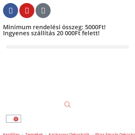
Minimum rendelési összeg: 5000Ft!
Ingyenes szállítás 20 000Ft felett!
0
Kezdőlap
>
Termékek
>
Karácsonyi Dekorációk
>
Plüss Figurás Dekorác