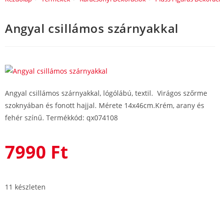
Angyal csillámos szárnyakkal
Angyal csillámos szárnyakkal, lógólábú, textil. Virágos szőrme
szoknyában és fonott hajjal. Mérete 14x46cm.Krém, arany és
fehér színű. Termékkód: qx074108
7990
Ft
11 készleten