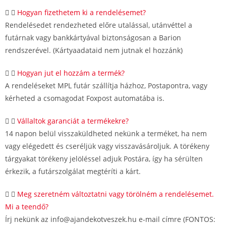
Hogyan fizethetem ki a rendelésemet?
Rendelésedet rendezheted előre utalással, utánvéttel a
futárnak vagy bankkártyával biztonságosan a Barion
rendszerével. (Kártyaadataid nem jutnak el hozzánk)
Hogyan jut el hozzám a termék?
A rendeléseket MPL futár szállítja házhoz, Postapontra, vagy
kérheted a csomagodat Foxpost automatába is.
Vállaltok garanciát a termékekre?
14 napon belül visszaküldheted nekünk a terméket, ha nem
vagy elégedett és cseréljük vagy visszavásároljuk. A törékeny
tárgyakat törékeny jelöléssel adjuk Postára, így ha sérülten
érkezik, a futárszolgálat megtéríti a kárt.
Meg szeretném változtatni vagy törölném a rendelésemet.
Mi a teendő?
Írj nekünk az info@ajandekotveszek.hu e-mail címre (FONTOS: