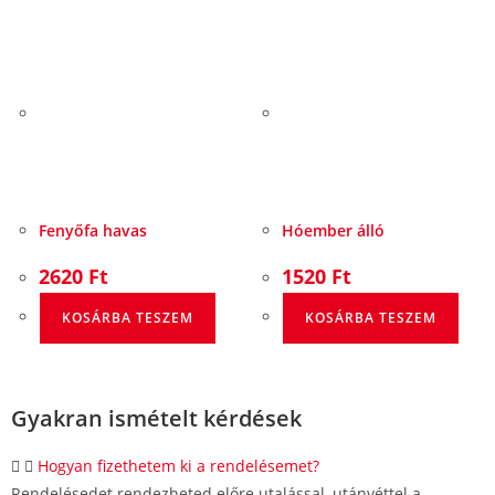
Fenyőfa havas
Hóember álló
2620
Ft
1520
Ft
KOSÁRBA TESZEM
KOSÁRBA TESZEM
Gyakran ismételt kérdések
Hogyan fizethetem ki a rendelésemet?
Rendelésedet rendezheted előre utalással, utánvéttel a