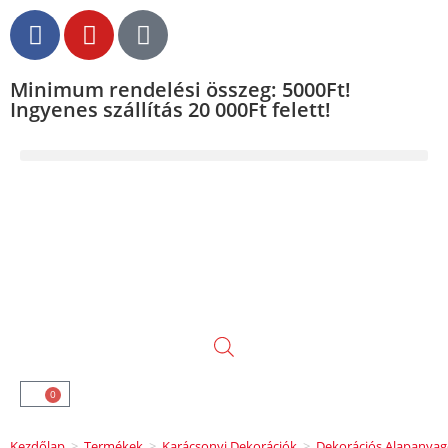
Minimum rendelési összeg: 5000Ft!
Ingyenes szállítás 20 000Ft felett!
0
Kezdőlap
>
Termékek
>
Karácsonyi Dekorációk
>
Dekorációs Alapanya