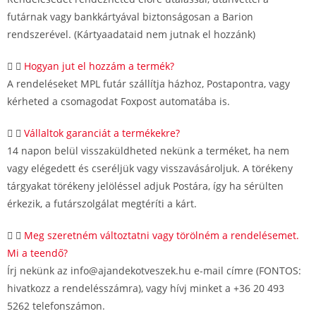
futárnak vagy bankkártyával biztonságosan a Barion
rendszerével. (Kártyaadataid nem jutnak el hozzánk)
Hogyan jut el hozzám a termék?
A rendeléseket MPL futár szállítja házhoz, Postapontra, vagy
kérheted a csomagodat Foxpost automatába is.
Vállaltok garanciát a termékekre?
14 napon belül visszaküldheted nekünk a terméket, ha nem
vagy elégedett és cseréljük vagy visszavásároljuk. A törékeny
tárgyakat törékeny jelöléssel adjuk Postára, így ha sérülten
érkezik, a futárszolgálat megtéríti a kárt.
Meg szeretném változtatni vagy törölném a rendelésemet.
Mi a teendő?
Írj nekünk az info@ajandekotveszek.hu e-mail címre (FONTOS:
hivatkozz a rendelésszámra), vagy hívj minket a +36 20 493
5262 telefonszámon.