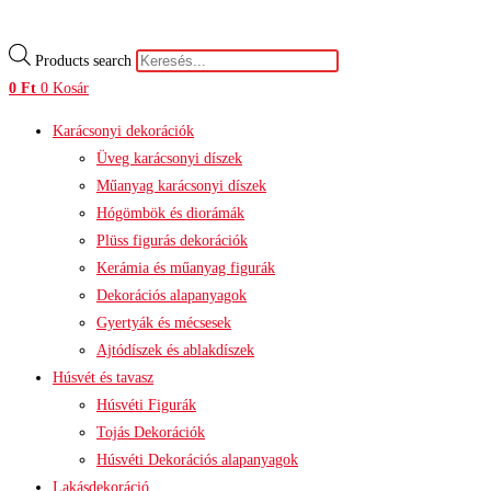
Products search
0
Ft
0
Kosár
Karácsonyi dekorációk
Üveg karácsonyi díszek
Műanyag karácsonyi díszek
Hógömbök és diorámák
Plüss figurás dekorációk
Kerámia és műanyag figurák
Dekorációs alapanyagok
Gyertyák és mécsesek
Ajtódíszek és ablakdíszek
Húsvét és tavasz
Húsvéti Figurák
Tojás Dekorációk
Húsvéti Dekorációs alapanyagok
Lakásdekoráció