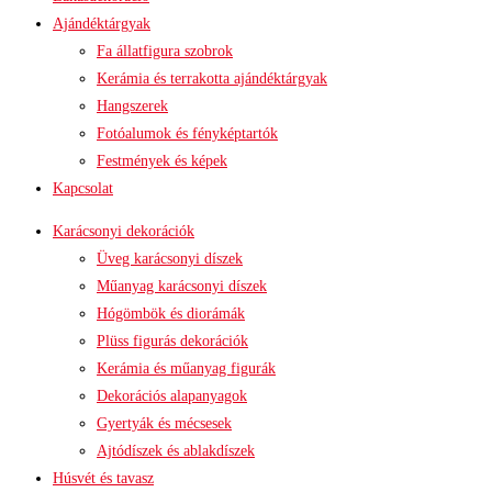
Ajándéktárgyak
Fa állatfigura szobrok
Kerámia és terrakotta ajándéktárgyak
Hangszerek
Fotóalumok és fényképtartók
Festmények és képek
Kapcsolat
Karácsonyi dekorációk
Üveg karácsonyi díszek
Műanyag karácsonyi díszek
Hógömbök és diorámák
Plüss figurás dekorációk
Kerámia és műanyag figurák
Dekorációs alapanyagok
Gyertyák és mécsesek
Ajtódíszek és ablakdíszek
Húsvét és tavasz