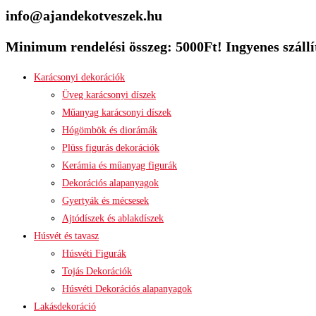
info@ajandekotveszek.hu
Minimum rendelési összeg: 5000Ft! Ingyenes szállít
Karácsonyi dekorációk
Üveg karácsonyi díszek
Műanyag karácsonyi díszek
Hógömbök és diorámák
Plüss figurás dekorációk
Kerámia és műanyag figurák
Dekorációs alapanyagok
Gyertyák és mécsesek
Ajtódíszek és ablakdíszek
Húsvét és tavasz
Húsvéti Figurák
Tojás Dekorációk
Húsvéti Dekorációs alapanyagok
Lakásdekoráció