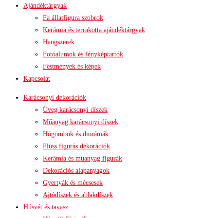
Ajándéktárgyak
Fa állatfigura szobrok
Kerámia és terrakotta ajándéktárgyak
Hangszerek
Fotóalumok és fényképtartók
Festmények és képek
Kapcsolat
Karácsonyi dekorációk
Üveg karácsonyi díszek
Műanyag karácsonyi díszek
Hógömbök és diorámák
Plüss figurás dekorációk
Kerámia és műanyag figurák
Dekorációs alapanyagok
Gyertyák és mécsesek
Ajtódíszek és ablakdíszek
Húsvét és tavasz