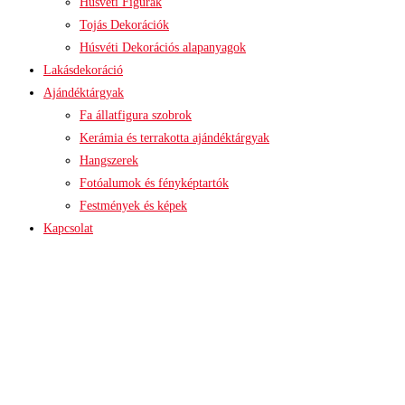
Húsvéti Figurák
Tojás Dekorációk
Húsvéti Dekorációs alapanyagok
Lakásdekoráció
Ajándéktárgyak
Fa állatfigura szobrok
Kerámia és terrakotta ajándéktárgyak
Hangszerek
Fotóalumok és fényképtartók
Festmények és képek
Kapcsolat