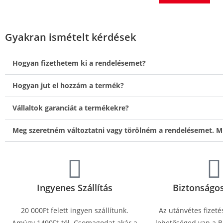
Gyakran ismételt kérdések
Hogyan fizethetem ki a rendelésemet?
Hogyan jut el hozzám a termék?
Vállaltok garanciát a termékekre?
Meg szeretném változtatni vagy törölném a rendelésemet. M
Ingyenes Szállítás
Biztonságos
20 000Ft felett ingyen szállítunk.
Az utánvétes fizeté
Amúgy 1490Ft-tól. Csomagodat akár a
lehetőséged van a Ba