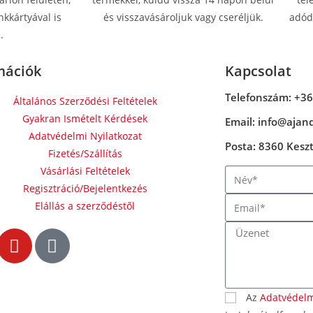
kkártyával is
és visszavásároljuk vagy cseréljük.
adódn
.
mációk
Kapcsolat
Telefonszám: +36
Általános Szerződési Feltételek
Gyakran Ismételt Kérdések
Email: info@ajan
Adatvédelmi Nyilatkozat
Posta: 8360 Keszth
Fizetés/Szállítás
Vásárlási Feltételek
Regisztráció/Bejelentkezés
Elállás a szerződéstől
Az
Adatvédelm