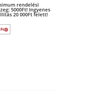
nimum rendelési
zeg: 5000Ft! Ingyenes
llítás 20 000Ft felett!
0
Ft
0