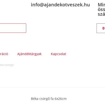
info@ajandekotveszek.hu
Mi
öss
szá
ráció
Ajándéktárgyak
Kapcsolat
éka csörgő
Béka csörgő fa 6x26cm