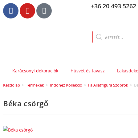
+36 20 493 5262
Karácsonyi dekorációk
Húsvét és tavasz
Lakásdeko
Kezdőlap
>
Termékek
>
Indonéz Kollekció
>
Fa Állatfigura Szobrok
>
B
Béka csörgő