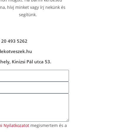
a, hívj minket vagy írj nekünk és
segítünk.
 20 493 5262
dekotveszek.hu
ely, Kinizsi Pál utca 53.
i Nyilatkozatot
megismertem és a