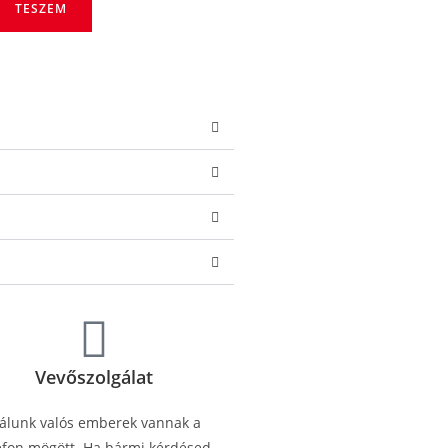
TESZEM
Vevőszolgálat
álunk valós emberek vannak a
efon mögött. Ha bármi kérdésed