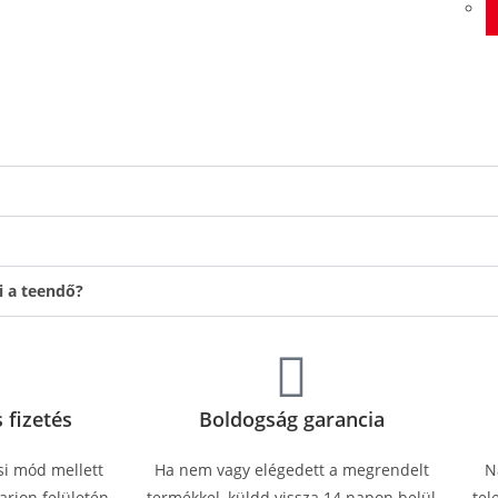
i a teendő?
 fizetés
Boldogság garancia
si mód mellett
Ha nem vagy elégedett a megrendelt
N
rion felületén,
termékkel, küldd vissza 14 napon belül
tel