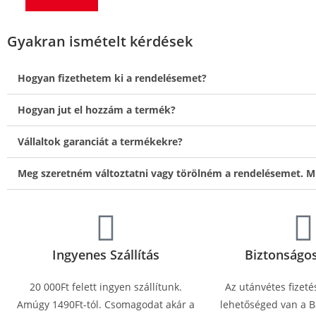
Gyakran ismételt kérdések
Hogyan fizethetem ki a rendelésemet?
Hogyan jut el hozzám a termék?
Vállaltok garanciát a termékekre?
Meg szeretném változtatni vagy törölném a rendelésemet. M
Ingyenes Szállítás
Biztonságos
20 000Ft felett ingyen szállítunk.
Az utánvétes fizeté
Amúgy 1490Ft-tól. Csomagodat akár a
lehetőséged van a Ba