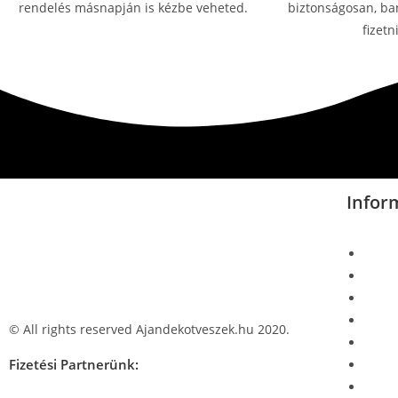
rendelés másnapján is kézbe veheted.
biztonságosan, ban
fizetni
Infor
© All rights reserved Ajandekotveszek.hu 2020.
Fizetési Partnerünk: