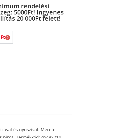
nimum rendelési
zeg: 5000Ft! Ingyenes
llítás 20 000Ft felett!
0
Ft
0
aticával és nyuszival. Mérete
és piros. Termékkód: qx482214