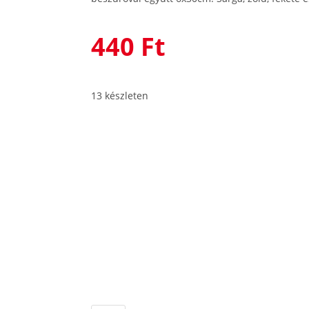
440
Ft
13 készleten