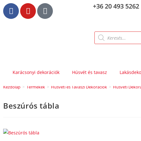
+36 20 493 5262
Karácsonyi dekorációk
Húsvét és tavasz
Lakásdeko
Kezdőlap
>
Termékek
>
Húsvéti és Tavaszi Dekorációk
>
Húsvéti Dekor
Beszúrós tábla