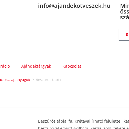
info@ajandekotveszek.hu
Mi
öss
szá
ráció
Ajándéktárgyak
Kapcsolat
ációs alapanyagok
>
Beszúrós tábla
Beszúrós tábla, fa. Krétával írható felülettel, k
beszúróval együtt 6x30cm. Sárga, zöld, fekete 