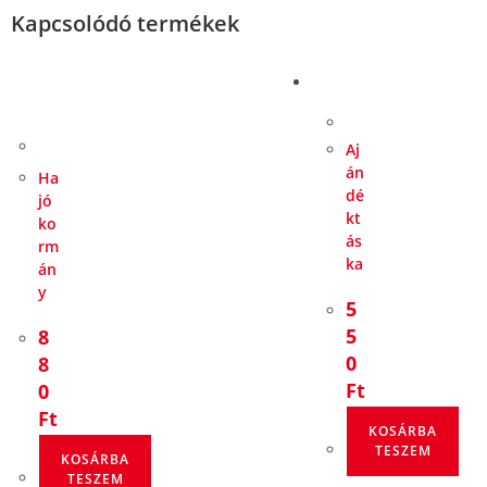
Kapcsolódó termékek
Aj
án
Ha
dé
jó
kt
ko
ás
rm
ka
án
y
5
5
8
0
8
Ft
0
Ft
KOSÁRBA
TESZEM
KOSÁRBA
TESZEM