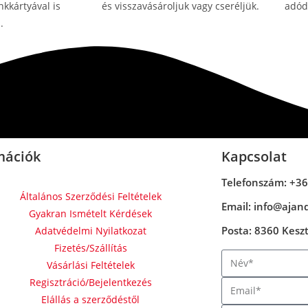
kkártyával is
és visszavásároljuk vagy cseréljük.
adódn
.
mációk
Kapcsolat
Telefonszám: +36
Általános Szerződési Feltételek
Email: info@ajan
Gyakran Ismételt Kérdések
Posta: 8360 Keszth
Adatvédelmi Nyilatkozat
Fizetés/Szállítás
Vásárlási Feltételek
Regisztráció/Bejelentkezés
Elállás a szerződéstől