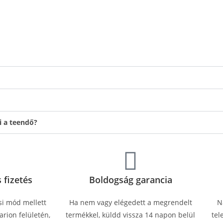
i a teendő?
 fizetés
Boldogság garancia
si mód mellett
Ha nem vagy elégedett a megrendelt
N
rion felületén,
termékkel, küldd vissza 14 napon belül
tel