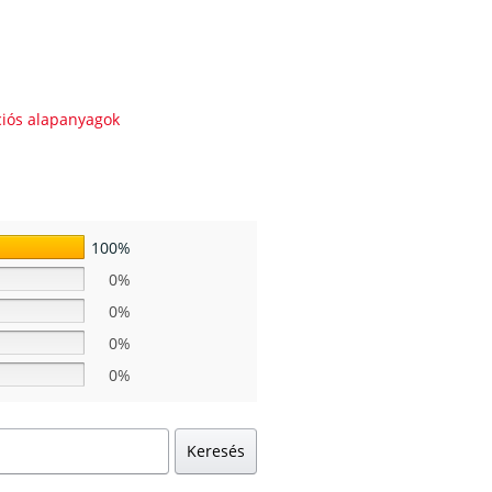
ciós alapanyagok
100%
0%
0%
0%
0%
Keresés