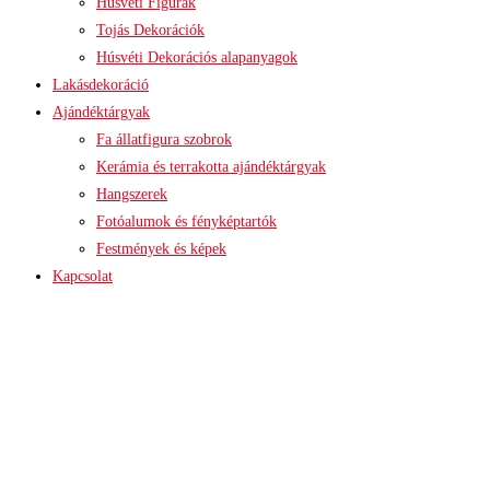
Húsvéti Figurák
Tojás Dekorációk
Húsvéti Dekorációs alapanyagok
Lakásdekoráció
Ajándéktárgyak
Fa állatfigura szobrok
Kerámia és terrakotta ajándéktárgyak
Hangszerek
Fotóalumok és fényképtartók
Festmények és képek
Kapcsolat