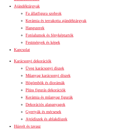
Ajándéktárgyak
Fa állatfigura szobrok
Kerámia és terrakotta ajándéktárgyak
Hangszerek
Fotóalumok és fényképtartók
Festmények és képek
Kapcsolat
Karácsonyi dekorációk
Üveg karácsonyi díszek
Műanyag karácsonyi díszek
Hógömbök és diorámák
Plüss figurás dekorációk
Kerámia és műanyag figurák
Dekorációs alapanyagok
Gyertyák és mécsesek
Ajtódíszek és ablakdíszek
Húsvét és tavasz