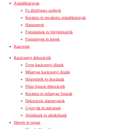
Ajándéktárgyak
Fa állatfigura szobrok
Kerámia és terrakotta ajándéktárgyak
Hangszerek
Fotóalumok és fényképtartók
Festmények és képek
Kapcsolat
Karácsonyi dekorációk
Üveg karácsonyi díszek
Műanyag karácsonyi díszek
Hógömbök és diorámák
Plüss figurás dekorációk
Kerámia és műanyag figurák
Dekorációs alapanyagok
Gyertyák és mécsesek
Ajtódíszek és ablakdíszek
Húsvét és tavasz