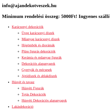
info@ajandekotveszek.hu
Minimum rendelési összeg: 5000Ft! Ingyenes szállít
Karácsonyi dekorációk
Üveg karácsonyi díszek
Műanyag karácsonyi díszek
Hógömbök és diorámák
Plüss figurás dekorációk
Kerámia és műanyag figurák
Dekorációs alapanyagok
Gyertyák és mécsesek
Ajtódíszek és ablakdíszek
Húsvét és tavasz
Húsvéti Figurák
Tojás Dekorációk
Húsvéti Dekorációs alapanyagok
Lakásdekoráció