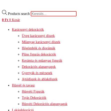
Products search
0
Ft
0
Kosár
Karácsonyi dekorációk
Üveg karácsonyi díszek
Műanyag karácsonyi díszek
Hógömbök és diorámák
Plüss figurás dekorációk
Kerámia és műanyag figurák
Dekorációs alapanyagok
Gyertyák és mécsesek
Ajtódíszek és ablakdíszek
Húsvét és tavasz
Húsvéti Figurák
Tojás Dekorációk
Húsvéti Dekorációs alapanyagok
Lakásdekoráció