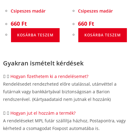
Csipeszes madár
Csipeszes madár
660
Ft
660
Ft
KOSÁRBA TESZEM
KOSÁRBA TESZEM
Gyakran ismételt kérdések
Hogyan fizethetem ki a rendelésemet?
Rendelésedet rendezheted előre utalással, utánvéttel a
futárnak vagy bankkártyával biztonságosan a Barion
rendszerével. (Kártyaadataid nem jutnak el hozzánk)
Hogyan jut el hozzám a termék?
A rendeléseket MPL futár szállítja házhoz, Postapontra, vagy
kérheted a csomagodat Foxpost automatába is.