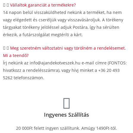
Vállaltok garanciát a termékekre?
14 napon belül visszaküldheted nekünk a terméket, ha nem
vagy elégedett és cseréljük vagy visszavásároljuk. A törékeny
tárgyakat törékeny jelöléssel adjuk Postára, így ha sérülten
érkezik, a futárszolgálat megtéríti a kárt.
Meg szeretném változtatni vagy törölném a rendelésemet.
Mi a teendő?
Írj nekünk az info@ajandekotveszek.hu e-mail címre (FONTOS:
hivatkozz a rendelésszámra), vagy hívj minket a +36 20 493
5262 telefonszámon.
Ingyenes Szállítás
20 000Ft felett ingyen szállítunk. Amúgy 1490Ft-tól.