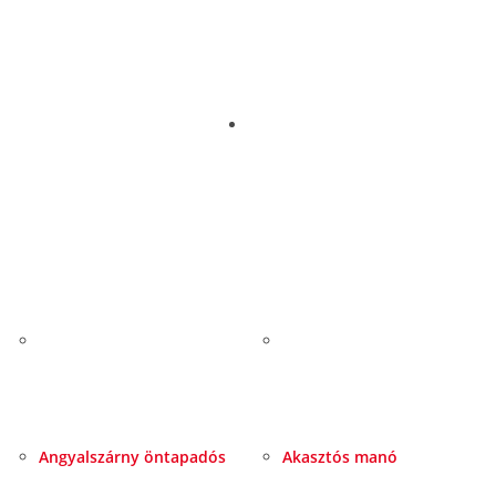
Angyalszárny öntapadós
Akasztós manó