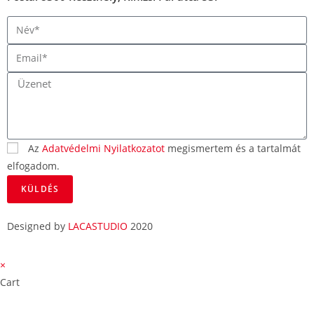
Az
Adatvédelmi Nyilatkozatot
megismertem és a tartalmát
elfogadom.
KÜLDÉS
Designed by
LACASTUDIO
2020
×
Cart