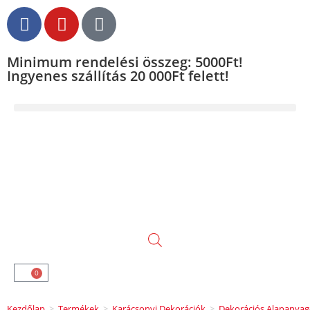
Minimum rendelési összeg: 5000Ft!
Ingyenes szállítás 20 000Ft felett!
0
Kezdőlap
>
Termékek
>
Karácsonyi Dekorációk
>
Dekorációs Alapanya