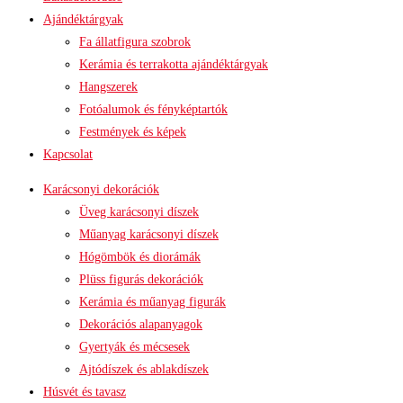
Ajándéktárgyak
Fa állatfigura szobrok
Kerámia és terrakotta ajándéktárgyak
Hangszerek
Fotóalumok és fényképtartók
Festmények és képek
Kapcsolat
Karácsonyi dekorációk
Üveg karácsonyi díszek
Műanyag karácsonyi díszek
Hógömbök és diorámák
Plüss figurás dekorációk
Kerámia és műanyag figurák
Dekorációs alapanyagok
Gyertyák és mécsesek
Ajtódíszek és ablakdíszek
Húsvét és tavasz