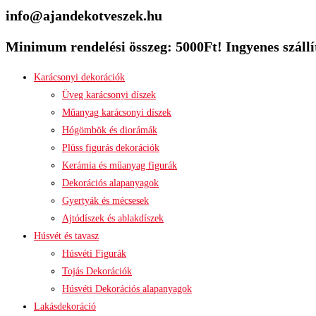
info@ajandekotveszek.hu
Minimum rendelési összeg: 5000Ft! Ingyenes szállít
Karácsonyi dekorációk
Üveg karácsonyi díszek
Műanyag karácsonyi díszek
Hógömbök és diorámák
Plüss figurás dekorációk
Kerámia és műanyag figurák
Dekorációs alapanyagok
Gyertyák és mécsesek
Ajtódíszek és ablakdíszek
Húsvét és tavasz
Húsvéti Figurák
Tojás Dekorációk
Húsvéti Dekorációs alapanyagok
Lakásdekoráció