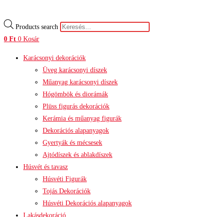
Products search
0
Ft
0
Kosár
Karácsonyi dekorációk
Üveg karácsonyi díszek
Műanyag karácsonyi díszek
Hógömbök és diorámák
Plüss figurás dekorációk
Kerámia és műanyag figurák
Dekorációs alapanyagok
Gyertyák és mécsesek
Ajtódíszek és ablakdíszek
Húsvét és tavasz
Húsvéti Figurák
Tojás Dekorációk
Húsvéti Dekorációs alapanyagok
Lakásdekoráció