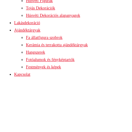
Húsvéti Figurák
Tojás Dekorációk
Húsvéti Dekorációs alapanyagok
Lakásdekoráció
Ajándéktárgyak
Fa állatfigura szobrok
Kerámia és terrakotta ajándéktárgyak
Hangszerek
Fotóalumok és fényképtartók
Festmények és képek
Kapcsolat