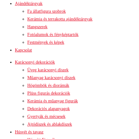
Ajándéktárgyak
Fa állatfigura szobrok
Kerámia és terrakotta ajándéktárgyak
Hangszerek
Fotóalumok és fényképtartók
Festmények és képek
Kapcsolat
Karácsonyi dekorációk
Üveg karácsonyi díszek
Műanyag karácsonyi díszek
Hógömbök és diorámák
Plüss figurás dekorációk
Kerámia és műanyag figurák
Dekorációs alapanyagok
Gyertyák és mécsesek
Ajtódíszek és ablakdíszek
Húsvét és tavasz