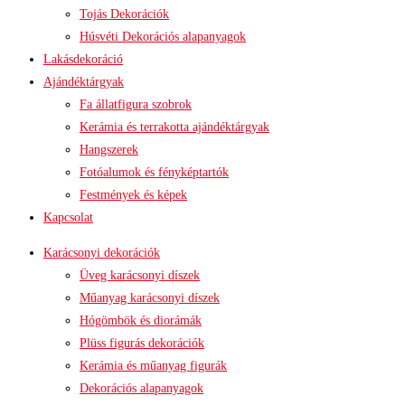
Tojás Dekorációk
Húsvéti Dekorációs alapanyagok
Lakásdekoráció
Ajándéktárgyak
Fa állatfigura szobrok
Kerámia és terrakotta ajándéktárgyak
Hangszerek
Fotóalumok és fényképtartók
Festmények és képek
Kapcsolat
Karácsonyi dekorációk
Üveg karácsonyi díszek
Műanyag karácsonyi díszek
Hógömbök és diorámák
Plüss figurás dekorációk
Kerámia és műanyag figurák
Dekorációs alapanyagok