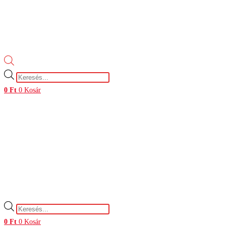
Products
search
0
Ft
0
Kosár
Products
search
0
Ft
0
Kosár