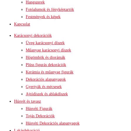
Hangszerek
Fotóalumok és fényképtartók
Festmények és képek
Kapcsolat
Karácsonyi dekorációk
Üveg karácsonyi díszek
Műanyag karácsonyi díszek
Hógömbök és diorámák
Plüss figurás dekorációk
Kerámia és műanyag figurák
Dekorációs alapanyagok
Gyertyák és mécsesek
Ajtódíszek és ablakdíszek
Húsvét és tavasz
Húsvéti Figurák
Tojás Dekorációk
Húsvéti Dekorációs alapanyagok
Lakásdekoráció