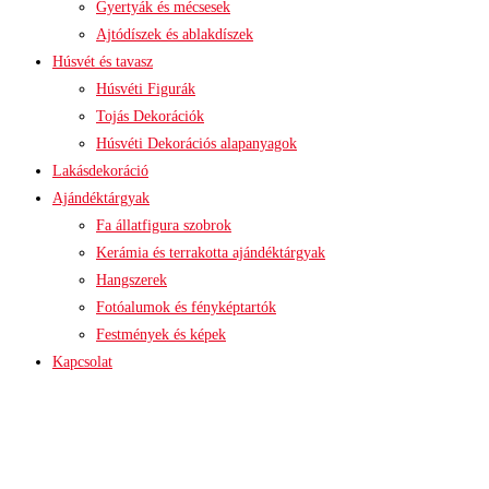
Gyertyák és mécsesek
Ajtódíszek és ablakdíszek
Húsvét és tavasz
Húsvéti Figurák
Tojás Dekorációk
Húsvéti Dekorációs alapanyagok
Lakásdekoráció
Ajándéktárgyak
Fa állatfigura szobrok
Kerámia és terrakotta ajándéktárgyak
Hangszerek
Fotóalumok és fényképtartók
Festmények és képek
Kapcsolat