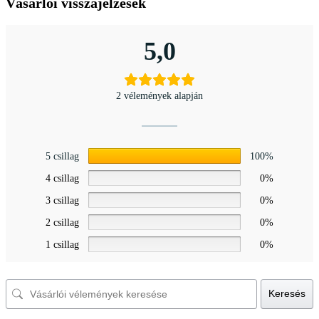
Vásárlói visszajelzések
5,0
2 vélemények alapján
5 csillag
100%
4 csillag
0%
3 csillag
0%
2 csillag
0%
1 csillag
0%
Keresés