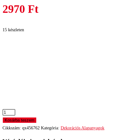
2970
Ft
15 készleten
Akasztós
téli
Kosárba teszem
szett
Cikkszám:
qx456762
Kategória:
Dekorációs Alapanyagok
mennyiség