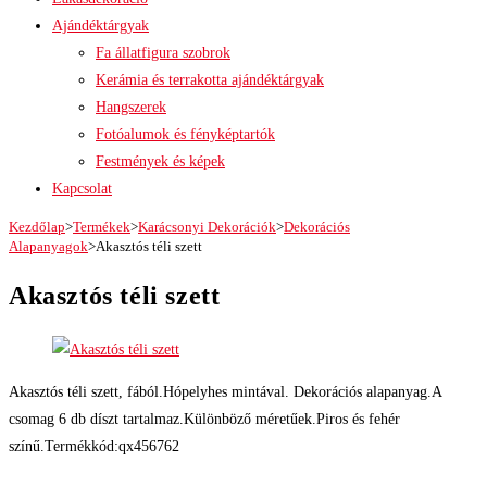
Ajándéktárgyak
Fa állatfigura szobrok
Kerámia és terrakotta ajándéktárgyak
Hangszerek
Fotóalumok és fényképtartók
Festmények és képek
Kapcsolat
Kezdőlap
>
Termékek
>
Karácsonyi Dekorációk
>
Dekorációs
Alapanyagok
>
Akasztós téli szett
Akasztós téli szett
Akasztós téli szett, fából.Hópelyhes mintával. Dekorációs alapanyag.A
csomag 6 db díszt tartalmaz.Különböző méretűek.Piros és fehér
színű.Termékkód:qx456762