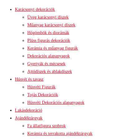
Karácsonyi dekorációk
Üveg karácsonyi díszek
Műanyag karácsonyi díszek
Hógömbök és diorámák
Plüss figurás dekorációk
Kerámia és műanyag figurák
Dekorációs alapanyagok
Gyertyák és mécsesek
Ajtódíszek és ablakdíszek
Húsvét és tavasz
Húsvéti Figurák
Tojás Dekorációk
Húsvéti Dekorációs alapanyagok
Lakásdekoráció
Ajándéktárgyak
Fa állatfigura szobrok
Kerámia és terrakotta ajándéktárgyak