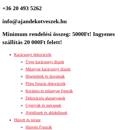
+36 20 493 5262
info@ajandekotveszek.hu
Minimum rendelési összeg: 5000Ft! Ingyenes
szállítás 20 000Ft felett!
Karácsonyi dekorációk
Üveg karácsonyi díszek
Műanyag karácsonyi díszek
Hógömbök és diorámák
Plüss figurás dekorációk
Kerámia és műanyag figurák
Dekorációs alapanyagok
Gyertyák és mécsesek
Ajtódíszek és ablakdíszek
Húsvét és tavasz
Húsvéti Figurák