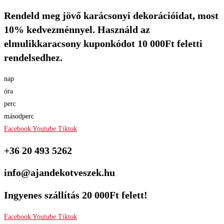
Rendeld meg jövő karácsonyi dekorációidat, most
Skip
to
10% kedvezménnyel. Használd az
content
elmulikkaracsony kuponkódot 10 000Ft feletti
rendelsedhez.
nap
óra
perc
másodperc
Facebook
Youtube
Tiktok
+36 20 493 5262
info@ajandekotveszek.hu
Ingyenes szállítás 20 000Ft felett!
Facebook
Youtube
Tiktok