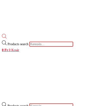
Products search
0
Ft
0
Kosár
Products search