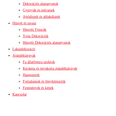
Dekorációs alapanyagok
Gyertyák és mécsesek
Ajtódíszek és ablakdíszek
Húsvét és tavasz
Húsvéti Figurák
Tojás Dekorációk
Húsvéti Dekorációs alapanyagok
Lakásdekoráció
Ajándéktárgyak
Fa állatfigura szobrok
Kerámia és terrakotta ajándéktárgyak
Hangszerek
Fotóalumok és fényképtartók
Festmények és képek
Kapcsolat