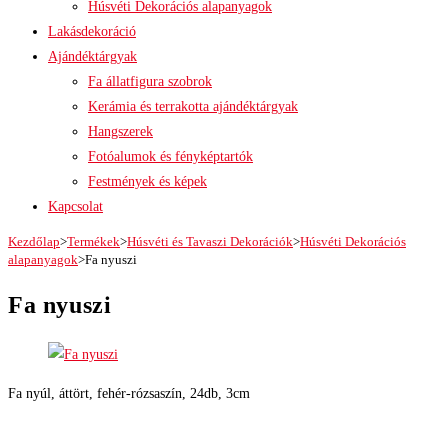
Húsvéti Dekorációs alapanyagok
Lakásdekoráció
Ajándéktárgyak
Fa állatfigura szobrok
Kerámia és terrakotta ajándéktárgyak
Hangszerek
Fotóalumok és fényképtartók
Festmények és képek
Kapcsolat
Kezdőlap
>
Termékek
>
Húsvéti és Tavaszi Dekorációk
>
Húsvéti Dekorációs
alapanyagok
>
Fa nyuszi
Fa nyuszi
Fa nyúl, áttört, fehér-rózsaszín, 24db, 3cm