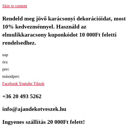
Skip to content
Rendeld meg jövő karácsonyi dekorációidat, most
10% kedvezménnyel. Használd az
elmulikkaracsony kuponkódot 10 000Ft feletti
rendelsedhez.
nap
óra
perc
másodperc
Facebook
Youtube
Tiktok
+36 20 493 5262
info@ajandekotveszek.hu
Ingyenes szállítás 20 000Ft felett!