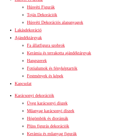
Húsvéti Figurák
Tojás Dekorációk
Húsvéti Dekorációs alapanyagok
Lakásdekoráció
Ajándéktárgyak
Fa állatfigura szobrok
Kerámia és terrakotta ajándéktárgyak
Hangszerek
Fotóalumok és fényképtartók
Festmények és képek
Kapcsolat
Karácsonyi dekorációk
Üveg karácsonyi díszek
Műanyag karácsonyi díszek
Hógömbök és diorámák
Plüss figurás dekorációk
Kerámia és műanyag figurák