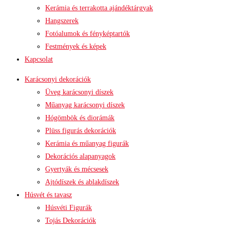
Kerámia és terrakotta ajándéktárgyak
Hangszerek
Fotóalumok és fényképtartók
Festmények és képek
Kapcsolat
Karácsonyi dekorációk
Üveg karácsonyi díszek
Műanyag karácsonyi díszek
Hógömbök és diorámák
Plüss figurás dekorációk
Kerámia és műanyag figurák
Dekorációs alapanyagok
Gyertyák és mécsesek
Ajtódíszek és ablakdíszek
Húsvét és tavasz
Húsvéti Figurák
Tojás Dekorációk