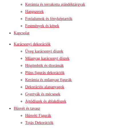
Kerámia és terrakotta ajándéktárgyak
Hangszerek
Fotóalumok és fényképtartók
Festmények és képek
Kapcsolat
Karácsonyi dekorációk
Üveg karácsonyi díszek
Műanyag karácsonyi díszek
Hógömbök és diorámák
Plüss figurás dekorációk
Kerámia és műanyag figurák
Dekorációs alapanyagok
Gyertyák és mécsesek
Ajtódíszek és ablakdíszek
Húsvét és tavasz
Húsvéti Figurák
Tojás Dekorációk