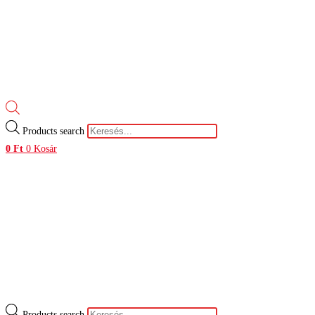
Products search
0
Ft
0
Kosár
Products search