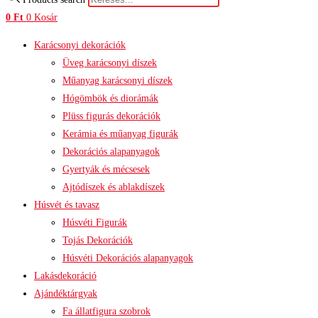
0
Ft
0
Kosár
Karácsonyi dekorációk
Üveg karácsonyi díszek
Műanyag karácsonyi díszek
Hógömbök és diorámák
Plüss figurás dekorációk
Kerámia és műanyag figurák
Dekorációs alapanyagok
Gyertyák és mécsesek
Ajtódíszek és ablakdíszek
Húsvét és tavasz
Húsvéti Figurák
Tojás Dekorációk
Húsvéti Dekorációs alapanyagok
Lakásdekoráció
Ajándéktárgyak
Fa állatfigura szobrok