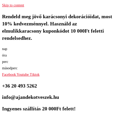
Skip to content
Rendeld meg jövő karácsonyi dekorációidat, most
10% kedvezménnyel. Használd az
elmulikkaracsony kuponkódot 10 000Ft feletti
rendelsedhez.
nap
óra
perc
másodperc
Facebook
Youtube
Tiktok
+36 20 493 5262
info@ajandekotveszek.hu
Ingyenes szállítás 20 000Ft felett!