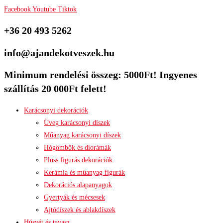
Facebook
Youtube
Tiktok
+36 20 493 5262
info@ajandekotveszek.hu
Minimum rendelési összeg: 5000Ft! Ingyenes
szállítás 20 000Ft felett!
Karácsonyi dekorációk
Üveg karácsonyi díszek
Műanyag karácsonyi díszek
Hógömbök és diorámák
Plüss figurás dekorációk
Kerámia és műanyag figurák
Dekorációs alapanyagok
Gyertyák és mécsesek
Ajtódíszek és ablakdíszek
Húsvét és tavasz