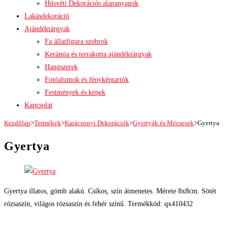
Húsvéti Dekorációs alapanyagok
Lakásdekoráció
Ajándéktárgyak
Fa állatfigura szobrok
Kerámia és terrakotta ajándéktárgyak
Hangszerek
Fotóalumok és fényképtartók
Festmények és képek
Kapcsolat
Kezdőlap
>
Termékek
>
Karácsonyi Dekorációk
>
Gyertyák és Mécsesek
>
Gyertya
Gyertya
Gyertya illatos, gömb alakú. Csíkos, szín átmenetes. Mérete 8x8cm. Sötét
rózsaszín, világos rózsaszín és fehér színű. Termékkód: qx410432