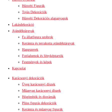
Húsvéti Figurák
Tojás Dekorációk
Húsvéti Dekorációs alapanyagok
Lakásdekoráció
Ajándéktárgyak
Fa állatfigura szobrok
Kerámia és terrakotta ajándéktárgyak
Hangszerek
Fotóalumok és fényképtartók
Festmények és képek
Kapcsolat
Karácsonyi dekorációk
Üveg karácsonyi díszek
Műanyag karácsonyi díszek
Hógömbök és diorámák
Plüss figurás dekorációk
Kerámia és műanyag figurák