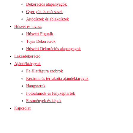
Dekorációs alapanyagok
Gyertyák és mécsesek
Ajtódíszek és ablakdíszek
Húsvét és tavasz
Húsvéti Figurák
Tojás Dekorációk
Húsvéti Dekorációs alapanyagok
Lakásdekoráció
Ajándéktárgyak
Fa állatfigura szobrok
Kerámia és terrakotta ajándéktárgyak
Hangszerek
Fotóalumok és fényképtartók
Festmények és képek
Kapcsolat