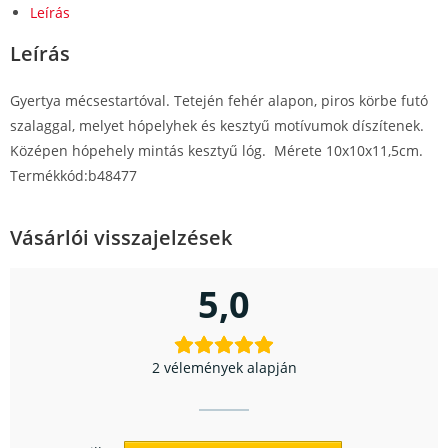
Leírás
Leírás
Gyertya mécsestartóval. Tetején fehér alapon, piros körbe futó
szalaggal, melyet hópelyhek és kesztyű motívumok díszítenek.
Középen hópehely mintás kesztyű lóg. Mérete 10x10x11,5cm.
Termékkód:b48477
Vásárlói visszajelzések
5,0
2 vélemények alapján