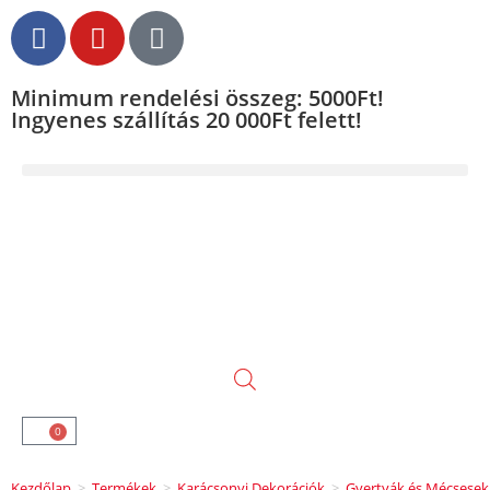
Minimum rendelési összeg: 5000Ft!
Ingyenes szállítás 20 000Ft felett!
0
Kezdőlap
>
Termékek
>
Karácsonyi Dekorációk
>
Gyertyák és Mécsesek