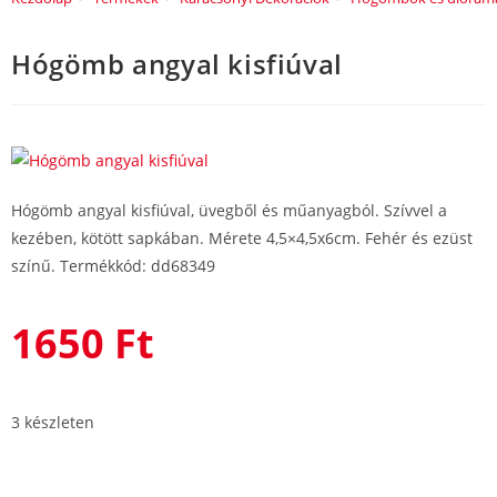
Hógömb angyal kisfiúval
Hógömb angyal kisfiúval, üvegből és műanyagból. Szívvel a
kezében, kötött sapkában. Mérete 4,5×4,5x6cm. Fehér és ezüst
színű. Termékkód: dd68349
1650
Ft
3 készleten