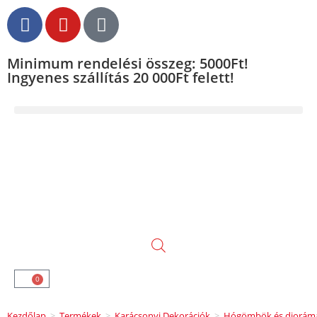
Minimum rendelési összeg: 5000Ft!
Ingyenes szállítás 20 000Ft felett!
0
Kezdőlap
>
Termékek
>
Karácsonyi Dekorációk
>
Hógömbök és diorám