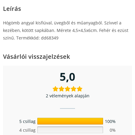
Leírás
Hógömb angyal kisfiúval, üvegből és műanyagból. Szívvel a
kezében, kötött sapkában. Mérete 4,5×4,5x6cm. Fehér és ezüst
színű. Termékkód: dd68349
Vásárlói visszajelzések
5,0
2 vélemények alapján
5 csillag
100%
4 csillag
0%