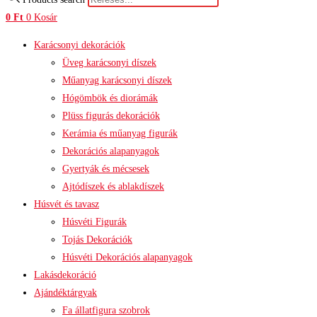
0
Ft
0
Kosár
Karácsonyi dekorációk
Üveg karácsonyi díszek
Műanyag karácsonyi díszek
Hógömbök és diorámák
Plüss figurás dekorációk
Kerámia és műanyag figurák
Dekorációs alapanyagok
Gyertyák és mécsesek
Ajtódíszek és ablakdíszek
Húsvét és tavasz
Húsvéti Figurák
Tojás Dekorációk
Húsvéti Dekorációs alapanyagok
Lakásdekoráció
Ajándéktárgyak
Fa állatfigura szobrok