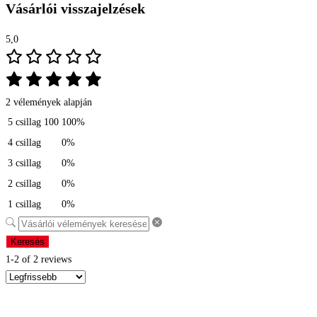
Vásárlói visszajelzések
5,0
2 vélemények alapján
5 csillag
100
100%
4 csillag
0%
3 csillag
0%
2 csillag
0%
1 csillag
0%
Keresés
1-2 of 2 reviews