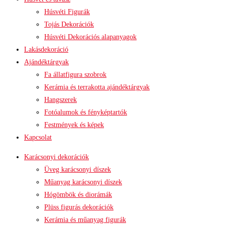
Húsvéti Figurák
Tojás Dekorációk
Húsvéti Dekorációs alapanyagok
Lakásdekoráció
Ajándéktárgyak
Fa állatfigura szobrok
Kerámia és terrakotta ajándéktárgyak
Hangszerek
Fotóalumok és fényképtartók
Festmények és képek
Kapcsolat
Karácsonyi dekorációk
Üveg karácsonyi díszek
Műanyag karácsonyi díszek
Hógömbök és diorámák
Plüss figurás dekorációk
Kerámia és műanyag figurák