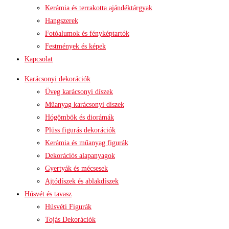
Kerámia és terrakotta ajándéktárgyak
Hangszerek
Fotóalumok és fényképtartók
Festmények és képek
Kapcsolat
Karácsonyi dekorációk
Üveg karácsonyi díszek
Műanyag karácsonyi díszek
Hógömbök és diorámák
Plüss figurás dekorációk
Kerámia és műanyag figurák
Dekorációs alapanyagok
Gyertyák és mécsesek
Ajtódíszek és ablakdíszek
Húsvét és tavasz
Húsvéti Figurák
Tojás Dekorációk