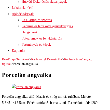
Húsvéti Dekorációs alapanyagok
Lakásdekoráció
Ajándéktárgyak
Fa állatfigura szobrok
Kerámia és terrakotta ajándéktárgyak
Hangszerek
Fotóalumok és fényképtartók
Festmények és képek
Kapcsolat
Kezdőlap
>
Termékek
>
Karácsonyi Dekorációk
>
Kerámia és műanyag
figurák
>
Porcelán angyalka
Porcelán angyalka
Porcelán angyalka, álló. Madár és virág mintás ruhában. Mérete
5,6×5,1×12,5cm. Fehér, szürke és barna színű. Termékkód: dd44289