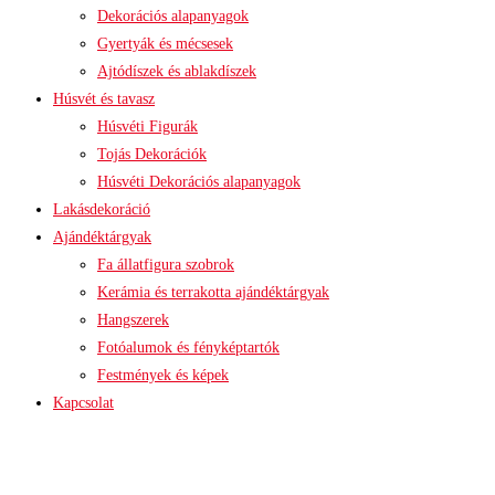
Dekorációs alapanyagok
Gyertyák és mécsesek
Ajtódíszek és ablakdíszek
Húsvét és tavasz
Húsvéti Figurák
Tojás Dekorációk
Húsvéti Dekorációs alapanyagok
Lakásdekoráció
Ajándéktárgyak
Fa állatfigura szobrok
Kerámia és terrakotta ajándéktárgyak
Hangszerek
Fotóalumok és fényképtartók
Festmények és képek
Kapcsolat