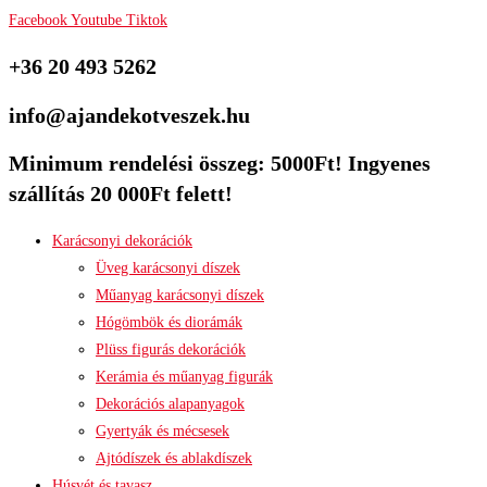
Facebook
Youtube
Tiktok
+36 20 493 5262
info@ajandekotveszek.hu
Minimum rendelési összeg: 5000Ft! Ingyenes
szállítás 20 000Ft felett!
Karácsonyi dekorációk
Üveg karácsonyi díszek
Műanyag karácsonyi díszek
Hógömbök és diorámák
Plüss figurás dekorációk
Kerámia és műanyag figurák
Dekorációs alapanyagok
Gyertyák és mécsesek
Ajtódíszek és ablakdíszek
Húsvét és tavasz