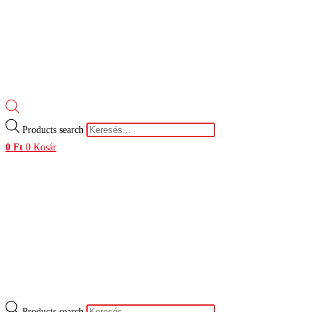
Products search
0
Ft
0
Kosár
Products search