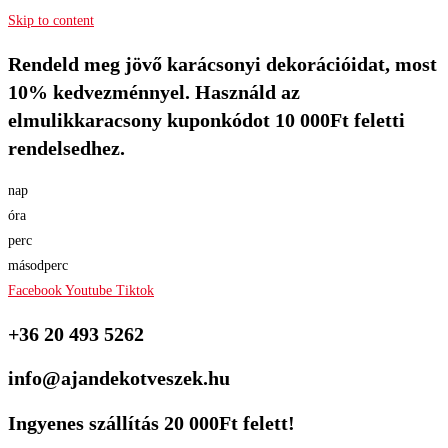
Skip to content
Rendeld meg jövő karácsonyi dekorációidat, most
10% kedvezménnyel. Használd az
elmulikkaracsony kuponkódot 10 000Ft feletti
rendelsedhez.
nap
óra
perc
másodperc
Facebook
Youtube
Tiktok
+36 20 493 5262
info@ajandekotveszek.hu
Ingyenes szállítás 20 000Ft felett!