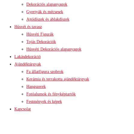
Dekorációs alapanyagok
Gyertyák és mécsesek
Ajtódíszek és ablakdíszek
Húsvét és tavasz
Húsvéti Figurák
Tojás Dekorációk
Húsvéti Dekorációs alapanyagok
Lakásdekoráció
Ajándéktárgyak
Fa állatfigura szobrok
Kerámia és terrakotta ajándéktárgyak
Hangszerek
Fotóalumok és fényképtartók
Festmények és képek
Kapcsolat