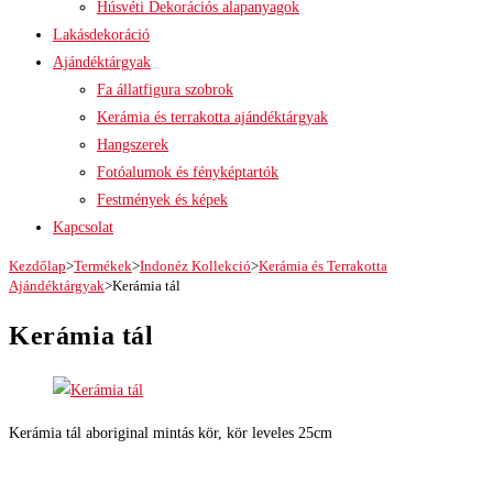
Húsvéti Dekorációs alapanyagok
Lakásdekoráció
Ajándéktárgyak
Fa állatfigura szobrok
Kerámia és terrakotta ajándéktárgyak
Hangszerek
Fotóalumok és fényképtartók
Festmények és képek
Kapcsolat
Kezdőlap
>
Termékek
>
Indonéz Kollekció
>
Kerámia és Terrakotta
Ajándéktárgyak
>
Kerámia tál
Kerámia tál
Kerámia tál aboriginal mintás kör, kör leveles 25cm