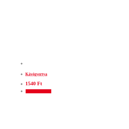
Kávégyertya
1540
Ft
Kosárba teszem