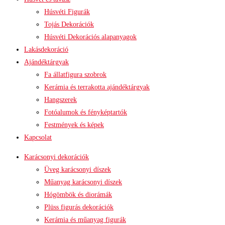
Húsvéti Figurák
Tojás Dekorációk
Húsvéti Dekorációs alapanyagok
Lakásdekoráció
Ajándéktárgyak
Fa állatfigura szobrok
Kerámia és terrakotta ajándéktárgyak
Hangszerek
Fotóalumok és fényképtartók
Festmények és képek
Kapcsolat
Karácsonyi dekorációk
Üveg karácsonyi díszek
Műanyag karácsonyi díszek
Hógömbök és diorámák
Plüss figurás dekorációk
Kerámia és műanyag figurák