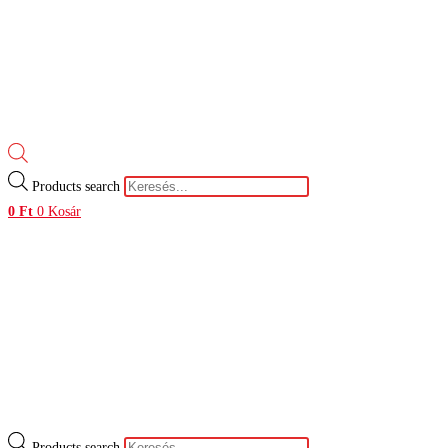
Products search
0
Ft
0
Kosár
Products search