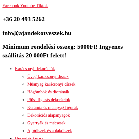
Facebook
Youtube
Tiktok
+36 20 493 5262
info@ajandekotveszek.hu
Minimum rendelési összeg: 5000Ft! Ingyenes
szállítás 20 000Ft felett!
Karácsonyi dekorációk
Üveg karácsonyi díszek
Műanyag karácsonyi díszek
Hógömbök és diorámák
Plüss figurás dekorációk
Kerámia és műanyag figurák
Dekorációs alapanyagok
Gyertyák és mécsesek
Ajtódíszek és ablakdíszek
Húsvét és tavasz