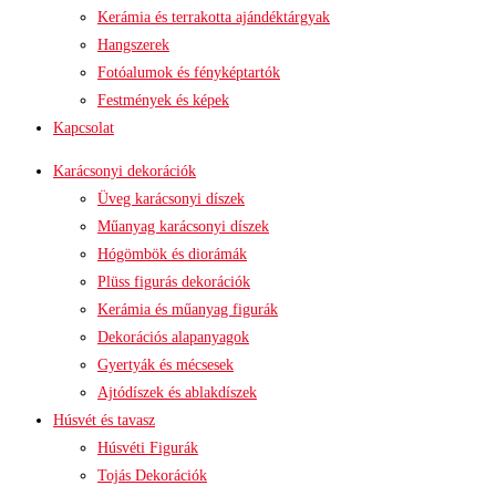
Kerámia és terrakotta ajándéktárgyak
Hangszerek
Fotóalumok és fényképtartók
Festmények és képek
Kapcsolat
Karácsonyi dekorációk
Üveg karácsonyi díszek
Műanyag karácsonyi díszek
Hógömbök és diorámák
Plüss figurás dekorációk
Kerámia és műanyag figurák
Dekorációs alapanyagok
Gyertyák és mécsesek
Ajtódíszek és ablakdíszek
Húsvét és tavasz
Húsvéti Figurák
Tojás Dekorációk