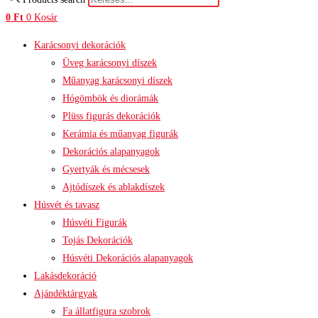
0
Ft
0
Kosár
Karácsonyi dekorációk
Üveg karácsonyi díszek
Műanyag karácsonyi díszek
Hógömbök és diorámák
Plüss figurás dekorációk
Kerámia és műanyag figurák
Dekorációs alapanyagok
Gyertyák és mécsesek
Ajtódíszek és ablakdíszek
Húsvét és tavasz
Húsvéti Figurák
Tojás Dekorációk
Húsvéti Dekorációs alapanyagok
Lakásdekoráció
Ajándéktárgyak
Fa állatfigura szobrok