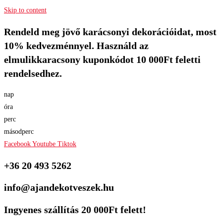
Skip to content
Rendeld meg jövő karácsonyi dekorációidat, most
10% kedvezménnyel. Használd az
elmulikkaracsony kuponkódot 10 000Ft feletti
rendelsedhez.
nap
óra
perc
másodperc
Facebook
Youtube
Tiktok
+36 20 493 5262
info@ajandekotveszek.hu
Ingyenes szállítás 20 000Ft felett!