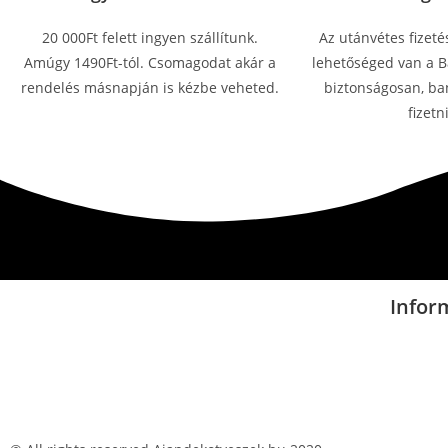
20 000Ft felett ingyen szállítunk.
Az utánvétes fizeté
Amúgy 1490Ft-tól. Csomagodat akár a
lehetőséged van a Ba
rendelés másnapján is kézbe veheted.
biztonságosan, ban
fizetni
Infor