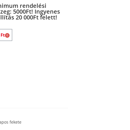
nimum rendelési
zeg: 5000Ft! Ingyenes
llítás 20 000Ft felett!
0
Ft
0
apos fekete