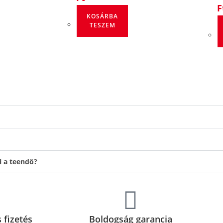
F
KOSÁRBA
TESZEM
i a teendő?
 fizetés
Boldogság garancia