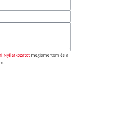
i Nyilatkozatot
megismertem és a
om.