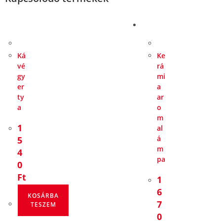
Ká
Ke
vé
rá
gy
mi
er
a
ty
ar
a
o
m
1
al
á
5
m
4
pa
0
Ft
1
6
KOSÁRBA
7
TESZEM
0