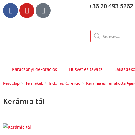
+36 20 493 5262
Karácsonyi dekorációk
Húsvét és tavasz
Lakásdeko
Kezdőlap
>
Termékek
>
Indonéz Kollekció
>
Kerámia és Terrakotta Ajá
Kerámia tál