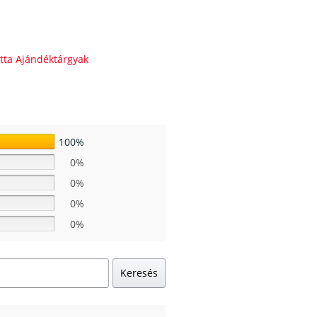
tta Ajándéktárgyak
100%
0%
0%
0%
0%
Keresés