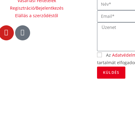
Vásárlási Feltételek
Regisztráció/Bejelentkezés
Elállás a szerződéstől
Az
Adatvédelm
tartalmát elfogad
KÜLDÉS