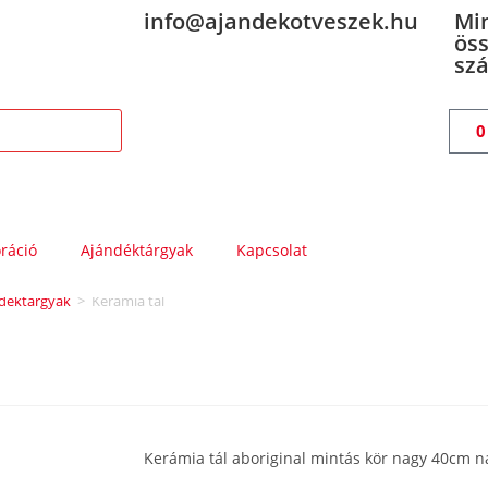
info@ajandekotveszek.hu
Mi
öss
szá
ráció
Ajándéktárgyak
Kapcsolat
ndéktárgyak
>
Kerámia tál
Kerámia tál aboriginal mintás kör nagy 40cm n