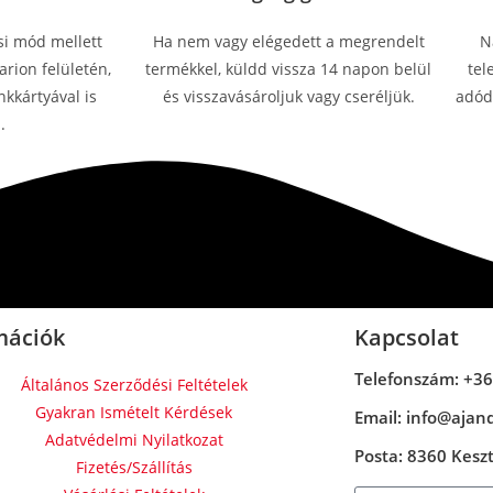
si mód mellett
Ha nem vagy elégedett a megrendelt
N
rion felületén,
termékkel, küldd vissza 14 napon belül
tel
kkártyával is
és visszavásároljuk vagy cseréljük.
adódn
.
mációk
Kapcsolat
Telefonszám: +36
Általános Szerződési Feltételek
Gyakran Ismételt Kérdések
Email: info@ajan
Adatvédelmi Nyilatkozat
Posta: 8360 Keszth
Fizetés/Szállítás