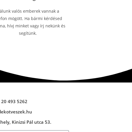
álunk valós emberek vannak a
efon mögött. Ha bármi kérdésed
a, hívj minket vagy írj nekünk és
segítünk.
 20 493 5262
dekotveszek.hu
ely, Kinizsi Pál utca 53.