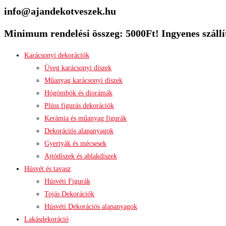
info@ajandekotveszek.hu
Minimum rendelési összeg: 5000Ft! Ingyenes szállít
Karácsonyi dekorációk
Üveg karácsonyi díszek
Műanyag karácsonyi díszek
Hógömbök és diorámák
Plüss figurás dekorációk
Kerámia és műanyag figurák
Dekorációs alapanyagok
Gyertyák és mécsesek
Ajtódíszek és ablakdíszek
Húsvét és tavasz
Húsvéti Figurák
Tojás Dekorációk
Húsvéti Dekorációs alapanyagok
Lakásdekoráció