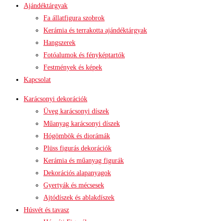
Ajándéktárgyak
Fa állatfigura szobrok
Kerámia és terrakotta ajándéktárgyak
Hangszerek
Fotóalumok és fényképtartók
Festmények és képek
Kapcsolat
Karácsonyi dekorációk
Üveg karácsonyi díszek
Műanyag karácsonyi díszek
Hógömbök és diorámák
Plüss figurás dekorációk
Kerámia és műanyag figurák
Dekorációs alapanyagok
Gyertyák és mécsesek
Ajtódíszek és ablakdíszek
Húsvét és tavasz