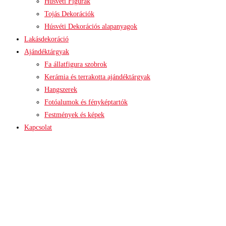
Húsvéti Figurák
Tojás Dekorációk
Húsvéti Dekorációs alapanyagok
Lakásdekoráció
Ajándéktárgyak
Fa állatfigura szobrok
Kerámia és terrakotta ajándéktárgyak
Hangszerek
Fotóalumok és fényképtartók
Festmények és képek
Kapcsolat