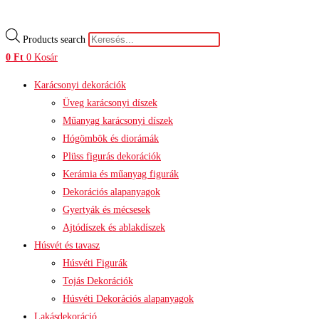
Products search
0
Ft
0
Kosár
Karácsonyi dekorációk
Üveg karácsonyi díszek
Műanyag karácsonyi díszek
Hógömbök és diorámák
Plüss figurás dekorációk
Kerámia és műanyag figurák
Dekorációs alapanyagok
Gyertyák és mécsesek
Ajtódíszek és ablakdíszek
Húsvét és tavasz
Húsvéti Figurák
Tojás Dekorációk
Húsvéti Dekorációs alapanyagok
Lakásdekoráció