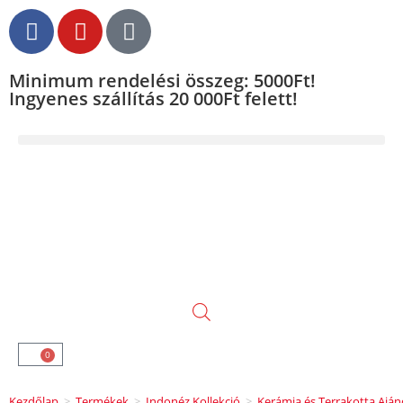
Minimum rendelési összeg: 5000Ft!
Ingyenes szállítás 20 000Ft felett!
0
Kezdőlap
>
Termékek
>
Indonéz Kollekció
>
Kerámia és Terrakotta Ajá