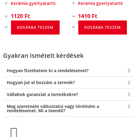
Kerámia gyertyatartó
Kerámia gyertyatartó
1120
Ft
1410
Ft
KOSÁRBA TESZEM
KOSÁRBA TESZEM
Gyakran ismételt kérdések
Hogyan fizethetem ki a rendelésemet?
Hogyan jut el hozzám a termék?
Vállaltok garanciát a termékekre?
Meg szeretném változtatni vagy törölném a
rendelésemet. Mi a teendő?