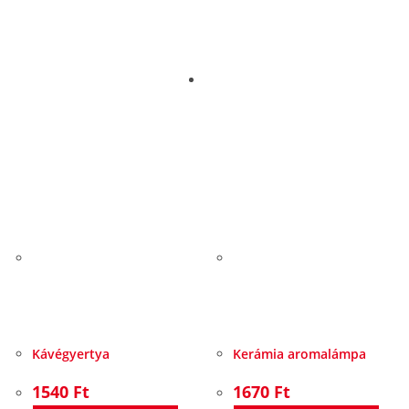
Kávégyertya
Kerámia aromalámpa
1540
Ft
1670
Ft