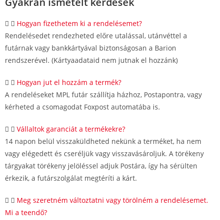
Gyakran ismételt kérdések
Hogyan fizethetem ki a rendelésemet?
Rendelésedet rendezheted előre utalással, utánvéttel a
futárnak vagy bankkártyával biztonságosan a Barion
rendszerével. (Kártyaadataid nem jutnak el hozzánk)
Hogyan jut el hozzám a termék?
A rendeléseket MPL futár szállítja házhoz, Postapontra, vagy
kérheted a csomagodat Foxpost automatába is.
Vállaltok garanciát a termékekre?
14 napon belül visszaküldheted nekünk a terméket, ha nem
vagy elégedett és cseréljük vagy visszavásároljuk. A törékeny
tárgyakat törékeny jelöléssel adjuk Postára, így ha sérülten
érkezik, a futárszolgálat megtéríti a kárt.
Meg szeretném változtatni vagy törölném a rendelésemet.
Mi a teendő?