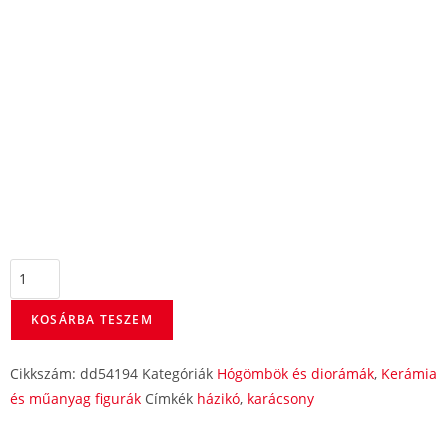
KOSÁRBA TESZEM
Cikkszám:
dd54194
Kategóriák
Hógömbök és diorámák
,
Kerámia
és műanyag figurák
Címkék
házikó
,
karácsony