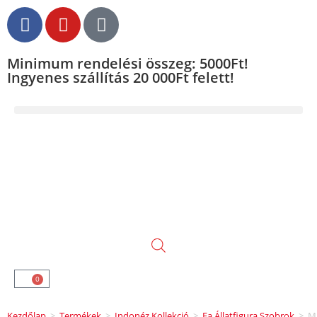
Minimum rendelési összeg: 5000Ft!
Ingyenes szállítás 20 000Ft felett!
0
Kezdőlap
>
Termékek
>
Indonéz Kollekció
>
Fa Állatfigura Szobrok
>
M