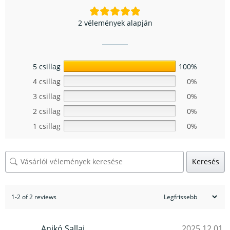
2 vélemények alapján
5 csillag
100%
4 csillag
0%
3 csillag
0%
2 csillag
0%
1 csillag
0%
Keresés
1-2 of 2 reviews
Anikó Sallai
2025.12.01.