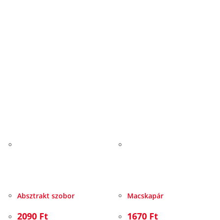
Absztrakt szobor
Macskapár
2090
Ft
1670
Ft