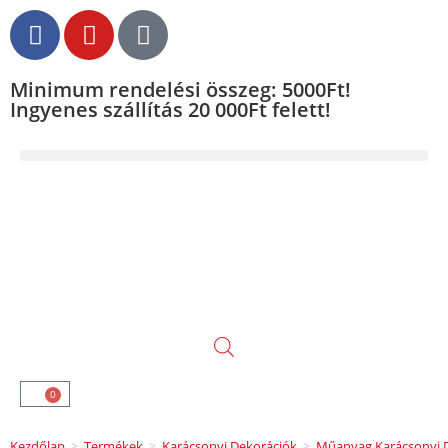
Minimum rendelési összeg: 5000Ft!
Ingyenes szállítás 20 000Ft felett!
0
Kezdőlap
>
Termékek
>
Karácsonyi Dekorációk
>
Műanyag Karácsonyi D