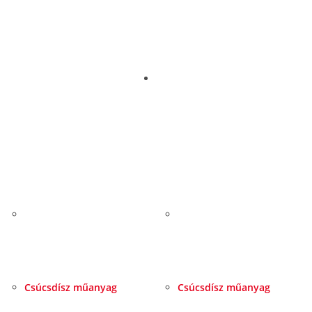
Csúcsdísz műanyag
Csúcsdísz műanyag