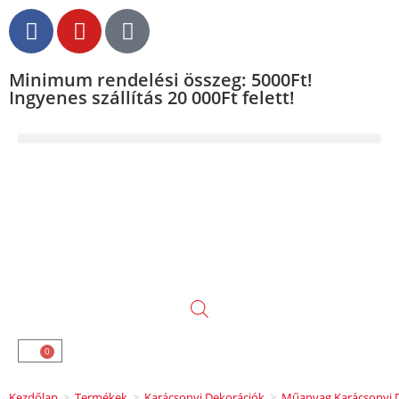
Minimum rendelési összeg: 5000Ft!
Ingyenes szállítás 20 000Ft felett!
0
Kezdőlap
>
Termékek
>
Karácsonyi Dekorációk
>
Műanyag Karácsonyi D