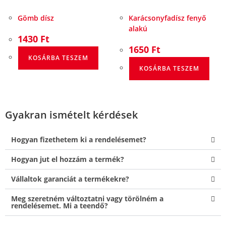
Gömb dísz
Karácsonyfadísz fenyő
alakú
1430
Ft
1650
Ft
KOSÁRBA TESZEM
KOSÁRBA TESZEM
Gyakran ismételt kérdések
Hogyan fizethetem ki a rendelésemet?
Hogyan jut el hozzám a termék?
Vállaltok garanciát a termékekre?
Meg szeretném változtatni vagy törölném a
rendelésemet. Mi a teendő?