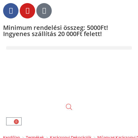
Minimum rendelési összeg: 5000Ft!
Ingyenes szállítás 20 000Ft felett!
0
Kezdőlap
>
Termékek
>
Karácsonyi Dekorációk
>
Műanyag Karácsonyi D