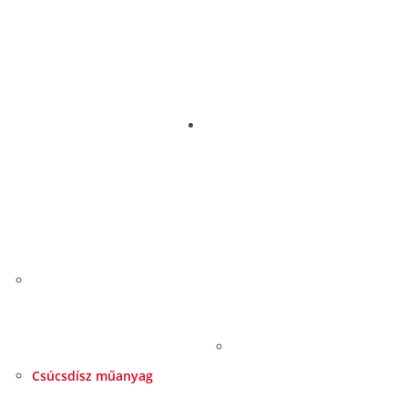
Csúcsdísz műanyag