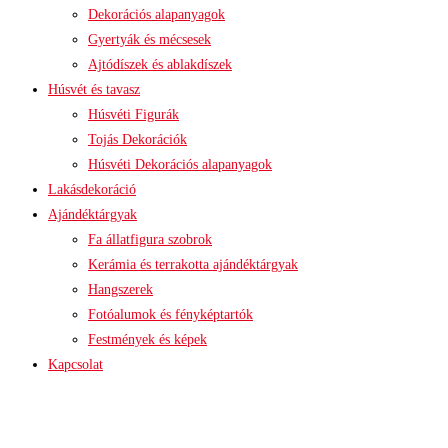
Dekorációs alapanyagok
Gyertyák és mécsesek
Ajtódíszek és ablakdíszek
Húsvét és tavasz
Húsvéti Figurák
Tojás Dekorációk
Húsvéti Dekorációs alapanyagok
Lakásdekoráció
Ajándéktárgyak
Fa állatfigura szobrok
Kerámia és terrakotta ajándéktárgyak
Hangszerek
Fotóalumok és fényképtartók
Festmények és képek
Kapcsolat