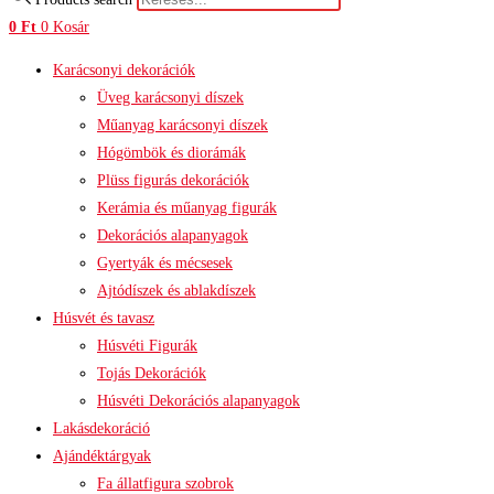
0
Ft
0
Kosár
Karácsonyi dekorációk
Üveg karácsonyi díszek
Műanyag karácsonyi díszek
Hógömbök és diorámák
Plüss figurás dekorációk
Kerámia és műanyag figurák
Dekorációs alapanyagok
Gyertyák és mécsesek
Ajtódíszek és ablakdíszek
Húsvét és tavasz
Húsvéti Figurák
Tojás Dekorációk
Húsvéti Dekorációs alapanyagok
Lakásdekoráció
Ajándéktárgyak
Fa állatfigura szobrok