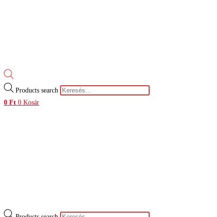
Products search
0
Ft
0
Kosár
Products search