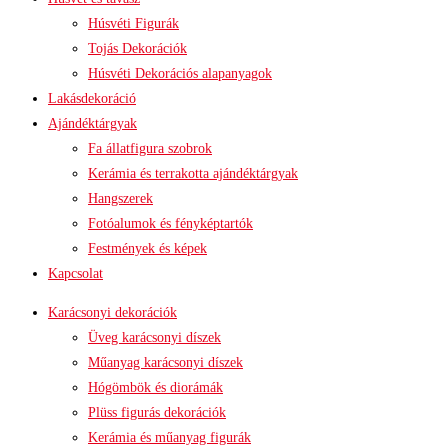
Húsvéti Figurák
Tojás Dekorációk
Húsvéti Dekorációs alapanyagok
Lakásdekoráció
Ajándéktárgyak
Fa állatfigura szobrok
Kerámia és terrakotta ajándéktárgyak
Hangszerek
Fotóalumok és fényképtartók
Festmények és képek
Kapcsolat
Karácsonyi dekorációk
Üveg karácsonyi díszek
Műanyag karácsonyi díszek
Hógömbök és diorámák
Plüss figurás dekorációk
Kerámia és műanyag figurák