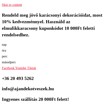
Skip to content
Rendeld meg jövő karácsonyi dekorációidat, most
10% kedvezménnyel. Használd az
elmulikkaracsony kuponkódot 10 000Ft feletti
rendelsedhez.
nap
óra
perc
másodperc
Facebook
Youtube
Tiktok
+36 20 493 5262
info@ajandekotveszek.hu
Ingyenes szállítás 20 000Ft felett!