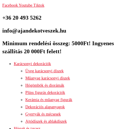
Facebook
Youtube
Tiktok
+36 20 493 5262
info@ajandekotveszek.hu
Minimum rendelési összeg: 5000Ft! Ingyenes
szállítás 20 000Ft felett!
Karácsonyi dekorációk
Üveg karácsonyi díszek
Műanyag karácsonyi díszek
Hógömbök és diorámák
Plüss figurás dekorációk
Kerámia és műanyag figurák
Dekorációs alapanyagok
Gyertyák és mécsesek
Ajtódíszek és ablakdíszek
Húsvét és tavasz