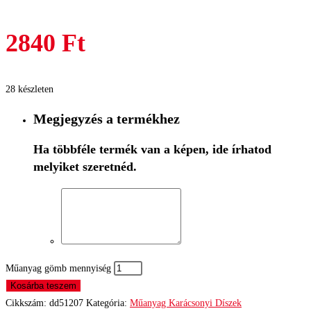
2840
Ft
28 készleten
Megjegyzés a termékhez
Ha többféle termék van a képen, ide írhatod
melyiket szeretnéd.
Műanyag gömb mennyiség
Kosárba teszem
Cikkszám:
dd51207
Kategória:
Műanyag Karácsonyi Díszek