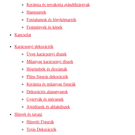
Kerámia és terrakotta ajándéktárgyak
Hangszerek
Fotóalumok és fényképtartók
Festmények és képek
Kapcsolat
Karácsonyi dekorációk
Üveg karácsonyi díszek
Műanyag karácsonyi díszek
Hógömbök és diorámák
Plüss figurás dekorációk
Kerámia és műanyag figurák
Dekorációs alapanyagok
Gyertyák és mécsesek
Ajtódíszek és ablakdíszek
Húsvét és tavasz
Húsvéti Figurák
Tojás Dekorációk