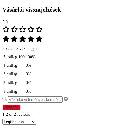
Vásárlói visszajelzések
5,0
2 vélemények alapján
5 csillag
100
100%
4 csillag
0%
3 csillag
0%
2 csillag
0%
1 csillag
0%
Keresés
1-2 of 2 reviews