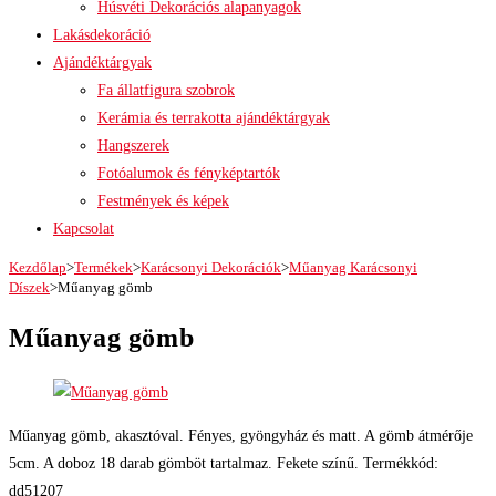
Húsvéti Dekorációs alapanyagok
Lakásdekoráció
Ajándéktárgyak
Fa állatfigura szobrok
Kerámia és terrakotta ajándéktárgyak
Hangszerek
Fotóalumok és fényképtartók
Festmények és képek
Kapcsolat
Kezdőlap
>
Termékek
>
Karácsonyi Dekorációk
>
Műanyag Karácsonyi
Díszek
>
Műanyag gömb
Műanyag gömb
Műanyag gömb, akasztóval. Fényes, gyöngyház és matt. A gömb átmérője
5cm. A doboz 18 darab gömböt tartalmaz. Fekete színű. Termékkód:
dd51207