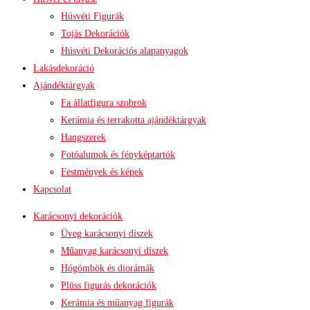
Húsvéti Figurák
Tojás Dekorációk
Húsvéti Dekorációs alapanyagok
Lakásdekoráció
Ajándéktárgyak
Fa állatfigura szobrok
Kerámia és terrakotta ajándéktárgyak
Hangszerek
Fotóalumok és fényképtartók
Festmények és képek
Kapcsolat
Karácsonyi dekorációk
Üveg karácsonyi díszek
Műanyag karácsonyi díszek
Hógömbök és diorámák
Plüss figurás dekorációk
Kerámia és műanyag figurák