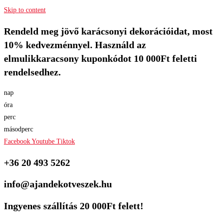
Skip to content
Rendeld meg jövő karácsonyi dekorációidat, most
10% kedvezménnyel. Használd az
elmulikkaracsony kuponkódot 10 000Ft feletti
rendelsedhez.
nap
óra
perc
másodperc
Facebook
Youtube
Tiktok
+36 20 493 5262
info@ajandekotveszek.hu
Ingyenes szállítás 20 000Ft felett!