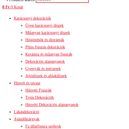
0
Ft
0
Kosár
Karácsonyi dekorációk
Üveg karácsonyi díszek
Műanyag karácsonyi díszek
Hógömbök és diorámák
Plüss figurás dekorációk
Kerámia és műanyag figurák
Dekorációs alapanyagok
Gyertyák és mécsesek
Ajtódíszek és ablakdíszek
Húsvét és tavasz
Húsvéti Figurák
Tojás Dekorációk
Húsvéti Dekorációs alapanyagok
Lakásdekoráció
Ajándéktárgyak
Fa állatfigura szobrok