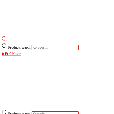
Products search
0
Ft
0
Kosár
Products search