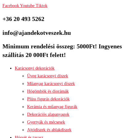
Facebook
Youtube
Tiktok
+36 20 493 5262
info@ajandekotveszek.hu
Minimum rendelési összeg: 5000Ft! Ingyenes
szállítás 20 000Ft felett!
Karácsonyi dekorációk
Üveg karácsonyi díszek
Műanyag karácsonyi díszek
Hógömbök és diorámák
Plüss figurás dekorációk
Kerámia és műanyag figurák
Dekorációs alapanyagok
Gyertyák és mécsesek
Ajtódíszek és ablakdíszek
Húsvét és tavasz