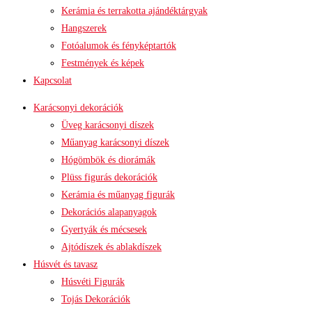
Kerámia és terrakotta ajándéktárgyak
Hangszerek
Fotóalumok és fényképtartók
Festmények és képek
Kapcsolat
Karácsonyi dekorációk
Üveg karácsonyi díszek
Műanyag karácsonyi díszek
Hógömbök és diorámák
Plüss figurás dekorációk
Kerámia és műanyag figurák
Dekorációs alapanyagok
Gyertyák és mécsesek
Ajtódíszek és ablakdíszek
Húsvét és tavasz
Húsvéti Figurák
Tojás Dekorációk