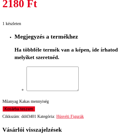
2180
Ft
1 készleten
Megjegyzés a termékhez
Ha többféle termék van a képen, ide írhatod
melyiket szeretnéd.
Műanyag Kakas mennyiség
Kosárba teszem
Cikkszám:
dd43401
Kategória:
Húsvéti Figurák
Vásárlói visszajelzések