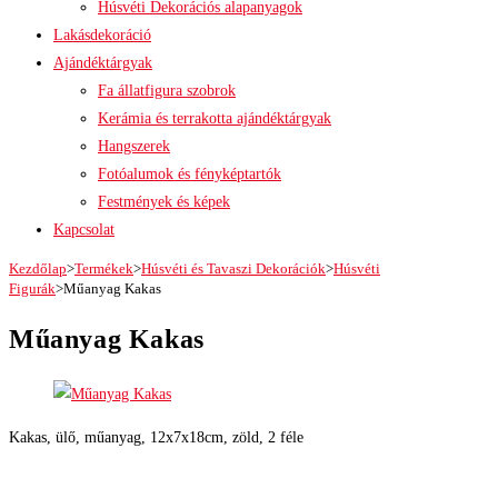
Húsvéti Dekorációs alapanyagok
Lakásdekoráció
Ajándéktárgyak
Fa állatfigura szobrok
Kerámia és terrakotta ajándéktárgyak
Hangszerek
Fotóalumok és fényképtartók
Festmények és képek
Kapcsolat
Kezdőlap
>
Termékek
>
Húsvéti és Tavaszi Dekorációk
>
Húsvéti
Figurák
>
Műanyag Kakas
Műanyag Kakas
Kakas, ülő, műanyag, 12x7x18cm, zöld, 2 féle