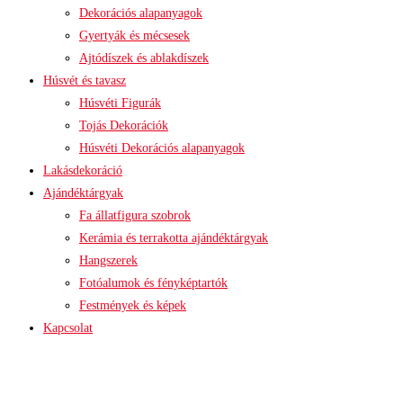
Dekorációs alapanyagok
Gyertyák és mécsesek
Ajtódíszek és ablakdíszek
Húsvét és tavasz
Húsvéti Figurák
Tojás Dekorációk
Húsvéti Dekorációs alapanyagok
Lakásdekoráció
Ajándéktárgyak
Fa állatfigura szobrok
Kerámia és terrakotta ajándéktárgyak
Hangszerek
Fotóalumok és fényképtartók
Festmények és képek
Kapcsolat