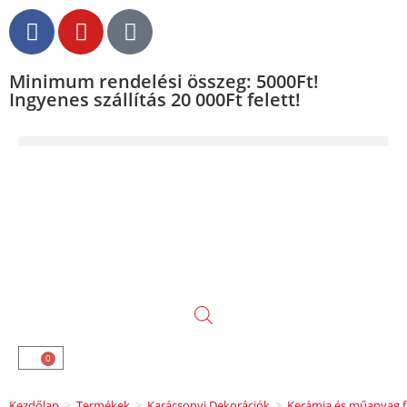
Minimum rendelési összeg: 5000Ft!
Ingyenes szállítás 20 000Ft felett!
0
Kezdőlap
>
Termékek
>
Karácsonyi Dekorációk
>
Kerámia és műanyag f