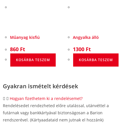
Műanyag kisfiú
Angyalka álló
860
Ft
1300
Ft
KOSÁRBA TESZEM
KOSÁRBA TESZEM
Gyakran ismételt kérdések
Hogyan fizethetem ki a rendelésemet?
Rendelésedet rendezheted előre utalással, utánvéttel a
futárnak vagy bankkártyával biztonságosan a Barion
rendszerével. (Kártyaadataid nem jutnak el hozzánk)