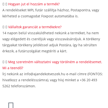
Hogyan jut el hozzám a termék?
A rendeléseket MPL futár szállítja házhoz, Postapontra, vagy
kérheted a csomagodat Foxpost automatába is.
Vállaltok garanciát a termékekre?
14 napon belül visszaküldheted nekünk a terméket, ha nem
vagy elégedett és cseréljük vagy visszavásároljuk. A törékeny
tárgyakat törékeny jelöléssel adjuk Postára, így ha sérülten
érkezik, a futárszolgálat megtéríti a kárt.
Meg szeretném változtatni vagy törölném a rendelésemet.
Mi a teendő?
Írj nekünk az info@ajandekotveszek.hu e-mail címre (FONTOS:
hivatkozz a rendelésszámra), vagy hívj minket a +36 20 493
5262 telefonszámon.