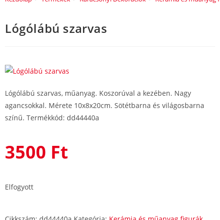
Lógólábú szarvas
Lógólábú szarvas, műanyag. Koszorúval a kezében. Nagy
agancsokkal. Mérete 10x8x20cm. Sötétbarna és világosbarna
színű. Termékkód: dd44440a
3500
Ft
Elfogyott
Cikkszám:
dd44440a
Kategória:
Kerámia és műanyag figurák