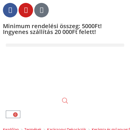
Minimum rendelési összeg: 5000Ft!
Ingyenes szállítás 20 000Ft felett!
0
Kezdőlap
>
Termékek
>
Karácsonyi Dekorációk
>
Kerámia és műanyag f