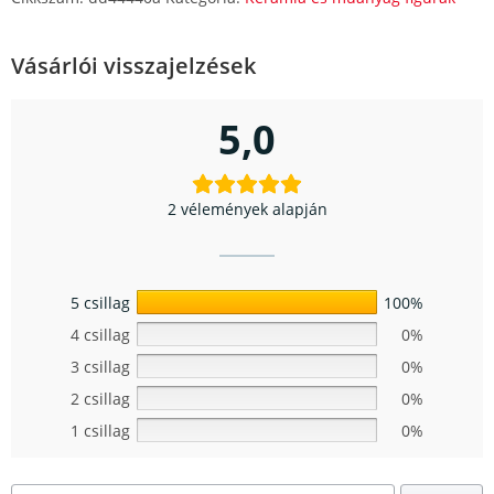
Vásárlói visszajelzések
5,0
2 vélemények alapján
5 csillag
100%
4 csillag
0%
3 csillag
0%
2 csillag
0%
1 csillag
0%