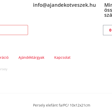
info@ajandekotveszek.hu
Mi
öss
szá
ráció
Ajándéktárgyak
Kapcsolat
rsely
Persely elefánt fa/PC/ 10x12x21cm