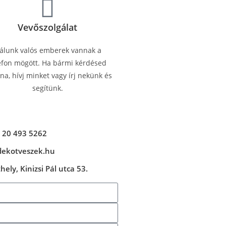
Vevőszolgálat
álunk valós emberek vannak a
efon mögött. Ha bármi kérdésed
a, hívj minket vagy írj nekünk és
segítünk.
 20 493 5262
dekotveszek.hu
ely, Kinizsi Pál utca 53.