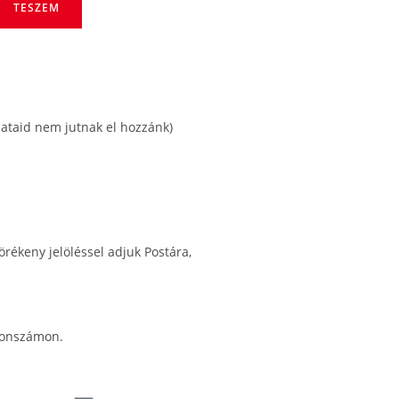
TESZEM
dataid nem jutnak el hozzánk)
rékeny jelöléssel adjuk Postára,
efonszámon.