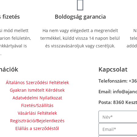
 fizetés
Boldogság garancia
si mód mellett
Ha nem vagy elégedett a megrendelt
N
rion felületén,
termékkel, küldd vissza 14 napon belül
tel
kkártyával is
és visszavásároljuk vagy cseréljük.
adódn
.
mációk
Kapcsolat
Telefonszám: +36
Általános Szerződési Feltételek
Gyakran Ismételt Kérdések
Email: info@ajan
Adatvédelmi Nyilatkozat
Posta: 8360 Keszth
Fizetés/Szállítás
Vásárlási Feltételek
Regisztráció/Bejelentkezés
Elállás a szerződéstől