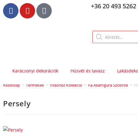
+36 20 493 5262
Karácsonyi dekorációk
Húsvét és tavasz
Lakásdeko
Kezdőlap
>
Termékek
>
Indonéz Kollekció
>
Fa Állatfigura Szobrok
>
Pe
Persely