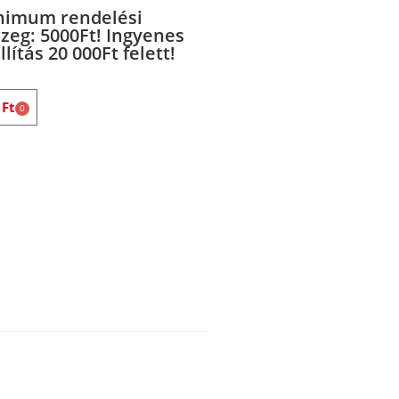
nimum rendelési
zeg: 5000Ft! Ingyenes
llítás 20 000Ft felett!
0
Ft
0