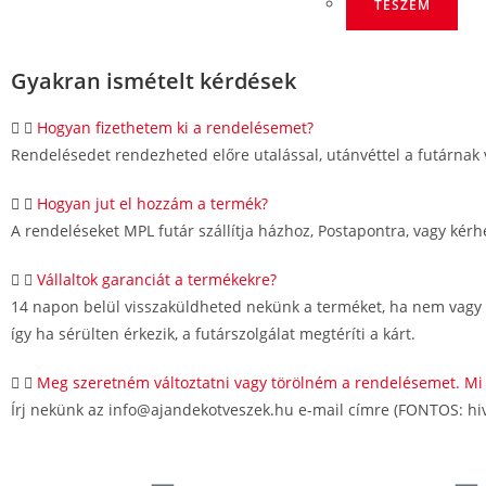
TESZEM
Gyakran ismételt kérdések
Hogyan fizethetem ki a rendelésemet?
Rendelésedet rendezheted előre utalással, utánvéttel a futárnak
Hogyan jut el hozzám a termék?
A rendeléseket MPL futár szállítja házhoz, Postapontra, vagy ké
Vállaltok garanciát a termékekre?
14 napon belül visszaküldheted nekünk a terméket, ha nem vagy el
így ha sérülten érkezik, a futárszolgálat megtéríti a kárt.
Meg szeretném változtatni vagy törölném a rendelésemet. Mi
Írj nekünk az info@ajandekotveszek.hu e-mail címre (FONTOS: hiv