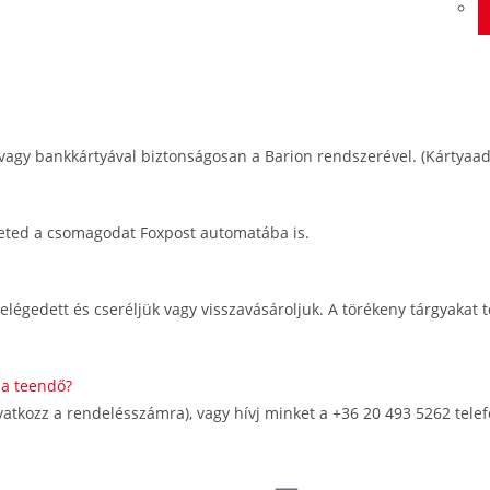
 vagy bankkártyával biztonságosan a Barion rendszerével. (Kártyaa
rheted a csomagodat Foxpost automatába is.
égedett és cseréljük vagy visszavásároljuk. A törékeny tárgyakat tö
 a teendő?
atkozz a rendelésszámra), vagy hívj minket a +36 20 493 5262 tel