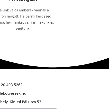
álunk valós emberek vannak a
efon mögött. Ha bármi kérdésed
a, hívj minket vagy írj nekünk és
segítünk.
 20 493 5262
dekotveszek.hu
ely, Kinizsi Pál utca 53.