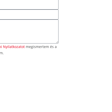
i Nyilatkozatot
megismertem és a
om.