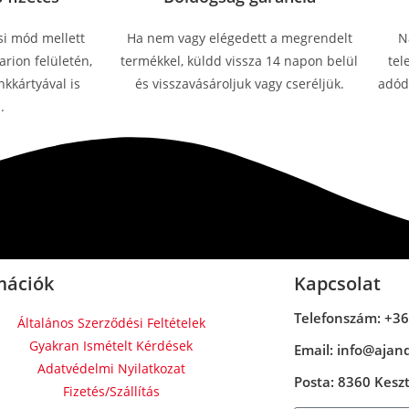
si mód mellett
Ha nem vagy elégedett a megrendelt
N
rion felületén,
termékkel, küldd vissza 14 napon belül
tel
kkártyával is
és visszavásároljuk vagy cseréljük.
adódn
.
mációk
Kapcsolat
Telefonszám: +36
Általános Szerződési Feltételek
Gyakran Ismételt Kérdések
Email: info@ajan
Adatvédelmi Nyilatkozat
Posta: 8360 Keszth
Fizetés/Szállítás