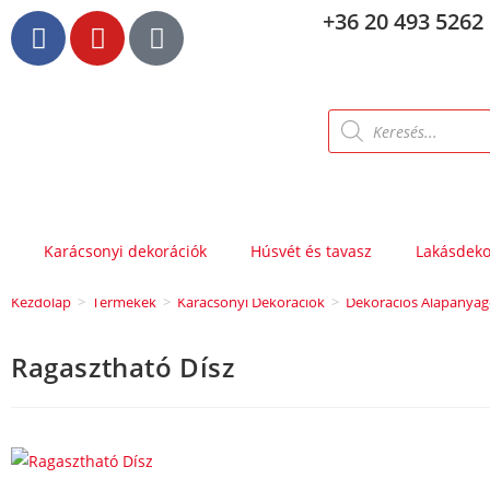
+36 20 493 5262
Karácsonyi dekorációk
Húsvét és tavasz
Lakásdeko
Kezdőlap
>
Termékek
>
Karácsonyi Dekorációk
>
Dekorációs Alapanya
Ragasztható Dísz