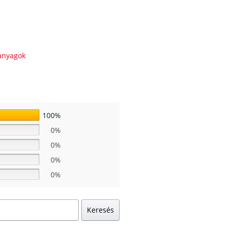
anyagok
100%
0%
0%
0%
0%
Keresés