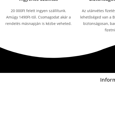
20 000Ft felett ingyen szállítunk.
Az utánvétes fizeté
Amúgy 1490Ft-tól. Csomagodat akár a
lehetőséged van a Ba
rendelés másnapján is kézbe veheted.
biztonságosan, ban
fizetni
Infor