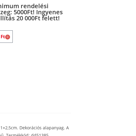
nimum rendelési
zeg: 5000Ft! Ingyenes
llítás 20 000Ft felett!
0
Ft
0
e 1×2,5cm. Dekorációs alapanyag. A
ínű. Termékkód: dd51385