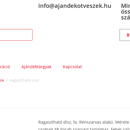
info@ajandekotveszek.hu
Mi
öss
szá
ráció
Ajándéktárgyak
Kapcsolat
gok
>
Ragasztható Dísz
Ragasztható dísz, fa. Rénszarvas alakú. Méret
csomag 48 darab szarvast tartalmaz. Fehér sz