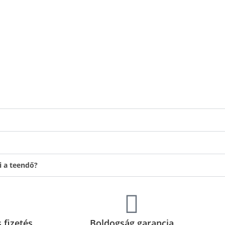
i a teendő?
 fizetés
Boldogság garancia