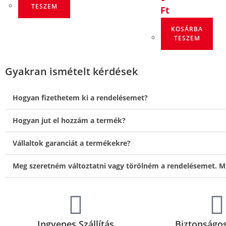
TESZEM
Ft
KOSÁRBA
TESZEM
Gyakran ismételt kérdések
Hogyan fizethetem ki a rendelésemet?
Hogyan jut el hozzám a termék?
Vállaltok garanciát a termékekre?
Meg szeretném változtatni vagy törölném a rendelésemet. M
Ingyenes Szállítás
Biztonságos