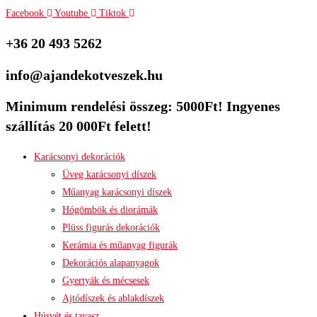
Facebook
Youtube
Tiktok
+36 20 493 5262
info@ajandekotveszek.hu
Minimum rendelési összeg: 5000Ft! Ingyenes
szállítás 20 000Ft felett!
Karácsonyi dekorációk
Üveg karácsonyi díszek
Műanyag karácsonyi díszek
Hógömbök és diorámák
Plüss figurás dekorációk
Kerámia és műanyag figurák
Dekorációs alapanyagok
Gyertyák és mécsesek
Ajtódíszek és ablakdíszek
Húsvét és tavasz