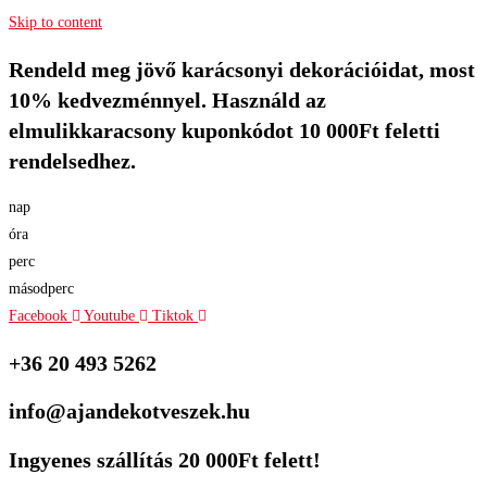
Skip to content
Rendeld meg jövő karácsonyi dekorációidat, most
10% kedvezménnyel. Használd az
elmulikkaracsony kuponkódot 10 000Ft feletti
rendelsedhez.
nap
óra
perc
másodperc
Facebook
Youtube
Tiktok
+36 20 493 5262
info@ajandekotveszek.hu
Ingyenes szállítás 20 000Ft felett!