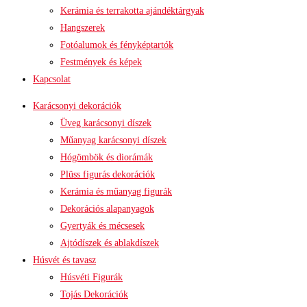
Kerámia és terrakotta ajándéktárgyak
Hangszerek
Fotóalumok és fényképtartók
Festmények és képek
Kapcsolat
Karácsonyi dekorációk
Üveg karácsonyi díszek
Műanyag karácsonyi díszek
Hógömbök és diorámák
Plüss figurás dekorációk
Kerámia és műanyag figurák
Dekorációs alapanyagok
Gyertyák és mécsesek
Ajtódíszek és ablakdíszek
Húsvét és tavasz
Húsvéti Figurák
Tojás Dekorációk