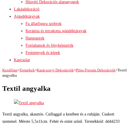
Húsvéti Dekorációs alapanyagok
Lakásdekoráció
Ajándéktárgyak
Fa állatfigura szobrok
Kerámia és terrakotta ajándéktárgyak
Hangszerek
Fotóalumok és fényképtartók
Festmények és képek
Kapcsolat
Kezdőlap
>
Termékek
>
Karácsonyi Dekorációk
>
Plüss Figurás Dekorációk
>
Textil
angyalka
Textil angyalka
Textil angyalka, akasztós. Csillaggal a kezében és a ruháján. Csukott
szemmel. Mérete 5,5x11cm. Fehér és ezüst színű. Termékkód: dd44233