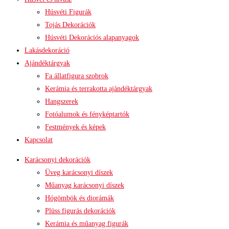
Húsvéti Figurák
Tojás Dekorációk
Húsvéti Dekorációs alapanyagok
Lakásdekoráció
Ajándéktárgyak
Fa állatfigura szobrok
Kerámia és terrakotta ajándéktárgyak
Hangszerek
Fotóalumok és fényképtartók
Festmények és képek
Kapcsolat
Karácsonyi dekorációk
Üveg karácsonyi díszek
Műanyag karácsonyi díszek
Hógömbök és diorámák
Plüss figurás dekorációk
Kerámia és műanyag figurák