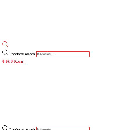
Products search
0
Ft
0
Kosár
Products search