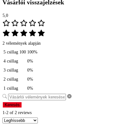
Vásárlói visszajelzések
5,0
2 vélemények alapján
5 csillag
100
100%
4 csillag
0%
3 csillag
0%
2 csillag
0%
1 csillag
0%
Keresés
1-2 of 2 reviews