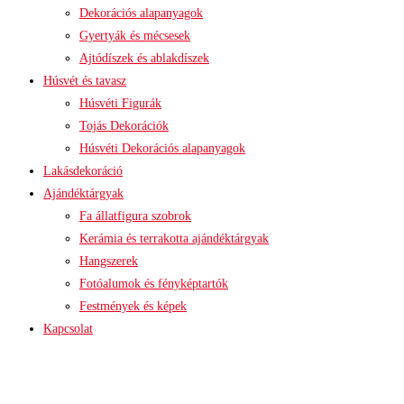
Dekorációs alapanyagok
Gyertyák és mécsesek
Ajtódíszek és ablakdíszek
Húsvét és tavasz
Húsvéti Figurák
Tojás Dekorációk
Húsvéti Dekorációs alapanyagok
Lakásdekoráció
Ajándéktárgyak
Fa állatfigura szobrok
Kerámia és terrakotta ajándéktárgyak
Hangszerek
Fotóalumok és fényképtartók
Festmények és képek
Kapcsolat