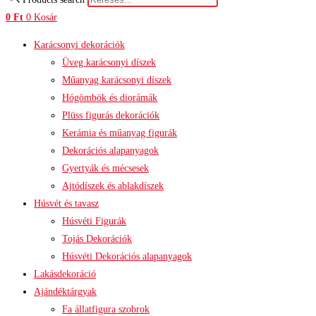
0
Ft
0
Kosár
Karácsonyi dekorációk
Üveg karácsonyi díszek
Műanyag karácsonyi díszek
Hógömbök és diorámák
Plüss figurás dekorációk
Kerámia és műanyag figurák
Dekorációs alapanyagok
Gyertyák és mécsesek
Ajtódíszek és ablakdíszek
Húsvét és tavasz
Húsvéti Figurák
Tojás Dekorációk
Húsvéti Dekorációs alapanyagok
Lakásdekoráció
Ajándéktárgyak
Fa állatfigura szobrok