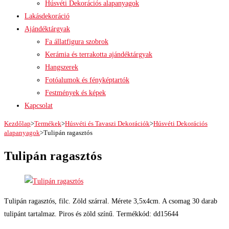
Húsvéti Dekorációs alapanyagok
Lakásdekoráció
Ajándéktárgyak
Fa állatfigura szobrok
Kerámia és terrakotta ajándéktárgyak
Hangszerek
Fotóalumok és fényképtartók
Festmények és képek
Kapcsolat
Kezdőlap
>
Termékek
>
Húsvéti és Tavaszi Dekorációk
>
Húsvéti Dekorációs
alapanyagok
>
Tulipán ragasztós
Tulipán ragasztós
Tulipán ragasztós, filc. Zöld szárral. Mérete 3,5x4cm. A csomag 30 darab
tulipánt tartalmaz. Piros és zöld színű. Termékkód: dd15644