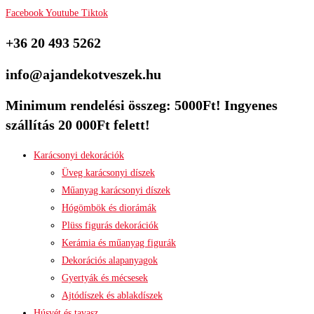
Facebook
Youtube
Tiktok
+36 20 493 5262
info@ajandekotveszek.hu
Minimum rendelési összeg: 5000Ft! Ingyenes
szállítás 20 000Ft felett!
Karácsonyi dekorációk
Üveg karácsonyi díszek
Műanyag karácsonyi díszek
Hógömbök és diorámák
Plüss figurás dekorációk
Kerámia és műanyag figurák
Dekorációs alapanyagok
Gyertyák és mécsesek
Ajtódíszek és ablakdíszek
Húsvét és tavasz