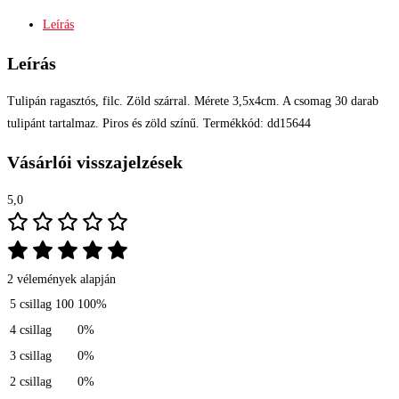
Leírás
Leírás
Tulipán ragasztós, filc. Zöld szárral. Mérete 3,5x4cm. A csomag 30 darab
tulipánt tartalmaz. Piros és zöld színű. Termékkód: dd15644
Vásárlói visszajelzések
5,0
2 vélemények alapján
5 csillag
100
100%
4 csillag
0%
3 csillag
0%
2 csillag
0%