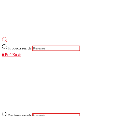
Products search
0
Ft
0
Kosár
Products search