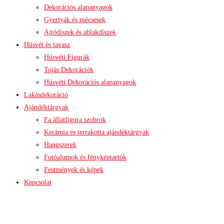
Dekorációs alapanyagok
Gyertyák és mécsesek
Ajtódíszek és ablakdíszek
Húsvét és tavasz
Húsvéti Figurák
Tojás Dekorációk
Húsvéti Dekorációs alapanyagok
Lakásdekoráció
Ajándéktárgyak
Fa állatfigura szobrok
Kerámia és terrakotta ajándéktárgyak
Hangszerek
Fotóalumok és fényképtartók
Festmények és képek
Kapcsolat