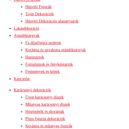
Húsvéti Figurák
Tojás Dekorációk
Húsvéti Dekorációs alapanyagok
Lakásdekoráció
Ajándéktárgyak
Fa állatfigura szobrok
Kerámia és terrakotta ajándéktárgyak
Hangszerek
Fotóalumok és fényképtartók
Festmények és képek
Kapcsolat
Karácsonyi dekorációk
Üveg karácsonyi díszek
Műanyag karácsonyi díszek
Hógömbök és diorámák
Plüss figurás dekorációk
Kerámia és műanyag figurák