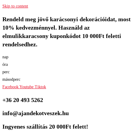
Skip to content
Rendeld meg jövő karácsonyi dekorációidat, most
10% kedvezménnyel. Használd az
elmulikkaracsony kuponkódot 10 000Ft feletti
rendelsedhez.
nap
óra
perc
másodperc
Facebook
Youtube
Tiktok
+36 20 493 5262
info@ajandekotveszek.hu
Ingyenes szállítás 20 000Ft felett!