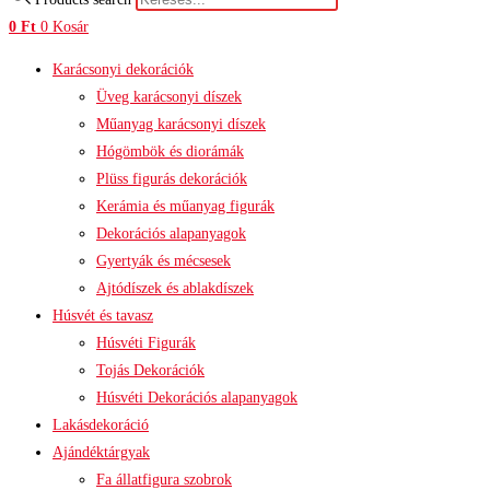
0
Ft
0
Kosár
Karácsonyi dekorációk
Üveg karácsonyi díszek
Műanyag karácsonyi díszek
Hógömbök és diorámák
Plüss figurás dekorációk
Kerámia és műanyag figurák
Dekorációs alapanyagok
Gyertyák és mécsesek
Ajtódíszek és ablakdíszek
Húsvét és tavasz
Húsvéti Figurák
Tojás Dekorációk
Húsvéti Dekorációs alapanyagok
Lakásdekoráció
Ajándéktárgyak
Fa állatfigura szobrok