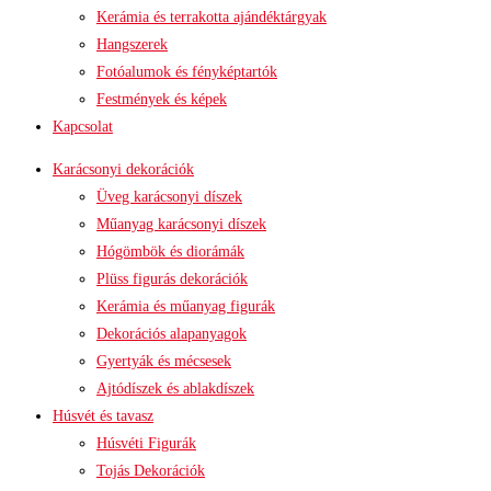
Kerámia és terrakotta ajándéktárgyak
Hangszerek
Fotóalumok és fényképtartók
Festmények és képek
Kapcsolat
Karácsonyi dekorációk
Üveg karácsonyi díszek
Műanyag karácsonyi díszek
Hógömbök és diorámák
Plüss figurás dekorációk
Kerámia és műanyag figurák
Dekorációs alapanyagok
Gyertyák és mécsesek
Ajtódíszek és ablakdíszek
Húsvét és tavasz
Húsvéti Figurák
Tojás Dekorációk