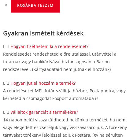
KOSÁRBA TESZEM
Gyakran ismételt kérdések
Hogyan fizethetem ki a rendelésemet?
Rendelésedet rendezheted előre utalással, utánvéttel a
futárnak vagy bankkártyával biztonságosan a Barion
rendszerével. (Kártyaadataid nem jutnak el hozzánk)
Hogyan jut el hozzám a termék?
A rendeléseket MPL futár szállítja házhoz, Postapontra, vagy
kérheted a csomagodat Foxpost automatába is.
Vállaltok garanciát a termékekre?
14 napon belül visszaküldheted nekünk a terméket, ha nem
vagy elégedett és cseréljük vagy visszavásároljuk. A törékeny
tárgyakat törékeny jelöléssel adjuk Postára, így ha sérülten