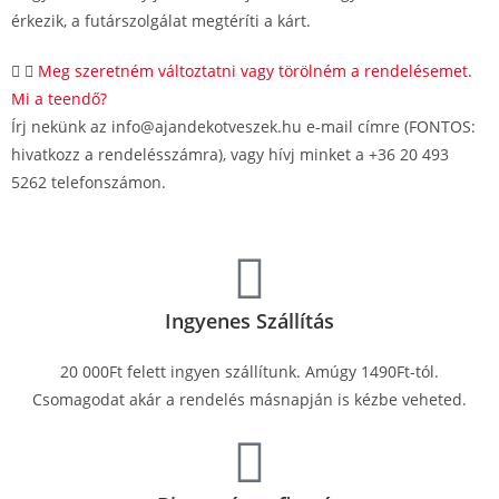
érkezik, a futárszolgálat megtéríti a kárt.
Meg szeretném változtatni vagy törölném a rendelésemet.
Mi a teendő?
Írj nekünk az info@ajandekotveszek.hu e-mail címre (FONTOS:
hivatkozz a rendelésszámra), vagy hívj minket a +36 20 493
5262 telefonszámon.
Ingyenes Szállítás
20 000Ft felett ingyen szállítunk. Amúgy 1490Ft-tól.
Csomagodat akár a rendelés másnapján is kézbe veheted.