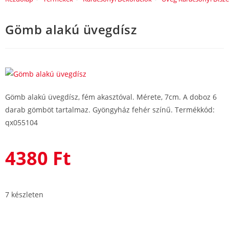
Gömb alakú üvegdísz
Gömb alakú üvegdísz, fém akasztóval. Mérete, 7cm. A doboz 6
darab gömböt tartalmaz. Gyöngyház fehér színű. Termékkód:
qx055104
4380
Ft
7 készleten