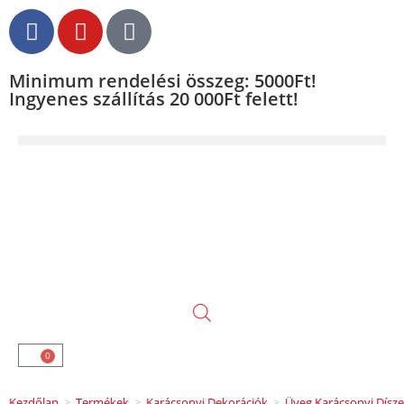
Minimum rendelési összeg: 5000Ft!
Ingyenes szállítás 20 000Ft felett!
0
Kezdőlap
>
Termékek
>
Karácsonyi Dekorációk
>
Üveg Karácsonyi Dísz