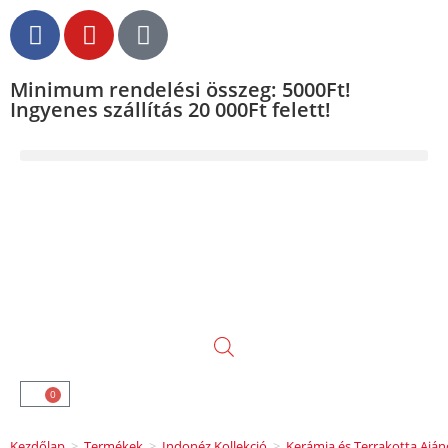
Minimum rendelési összeg: 5000Ft!
Ingyenes szállítás 20 000Ft felett!
0
Kezdőlap
>
Termékek
>
Indonéz Kollekció
>
Kerámia és Terrakotta Ajá