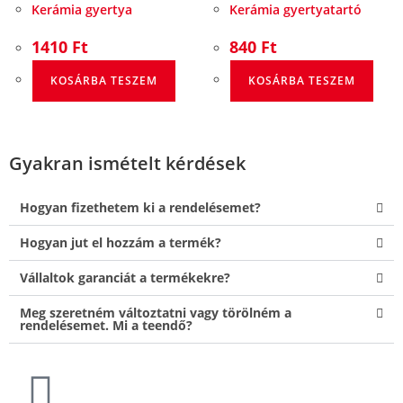
Kerámia gyertya
Kerámia gyertyatartó
1410
Ft
840
Ft
KOSÁRBA TESZEM
KOSÁRBA TESZEM
Gyakran ismételt kérdések
Hogyan fizethetem ki a rendelésemet?
Hogyan jut el hozzám a termék?
Vállaltok garanciát a termékekre?
Meg szeretném változtatni vagy törölném a
rendelésemet. Mi a teendő?