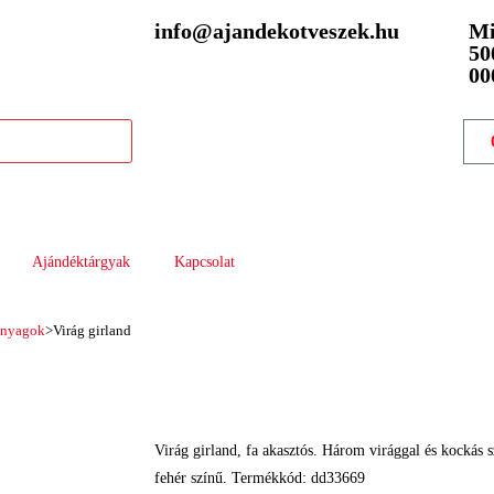
info@ajandekotveszek.hu
Mi
50
00
Ajándéktárgyak
Kapcsolat
anyagok
>
Virág girland
Virág girland, fa akasztós. Három virággal és kockás 
fehér színű. Termékkód: dd33669