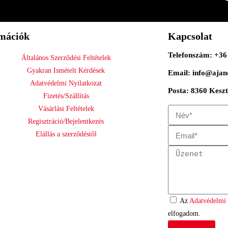
mációk
Kapcsolat
Telefonszám: +36
Általános Szerződési Feltételek
Gyakran Ismételt Kérdések
Email: info@ajan
Adatvédelmi Nyilatkozat
Posta: 8360 Keszth
Fizetés/Szállítás
Vásárlási Feltételek
Regisztráció/Bejelentkezés
Elállás a szerződéstől
Az
Adatvédelmi 
elfogadom.