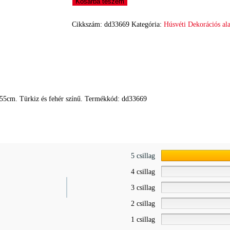
Kosárba teszem
Cikkszám:
dd33669
Kategória:
Húsvéti Dekorációs al
5x55cm. Türkiz és fehér színű. Termékkód: dd33669
5 csillag
4 csillag
3 csillag
2 csillag
1 csillag