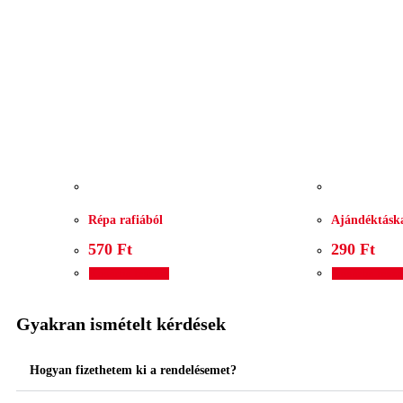
Répa rafiából
Ajándéktásk
570
Ft
290
Ft
Kosárba teszem
Kosárba tesz
Gyakran ismételt kérdések
Hogyan fizethetem ki a rendelésemet?