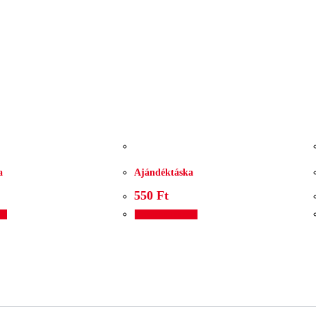
a
Ajándéktáska
550
Ft
em
Kosárba teszem