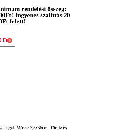
nimum rendelési összeg:
00Ft! Ingyenes szállítás 20
0Ft felett!
0
Ft
0
szalaggal. Mérete 7,5x55cm. Türkiz és