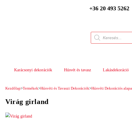
+36 20 493 5262
Karácsonyi dekorációk
Húsvét és tavasz
Lakásdekoráció
Kezdőlap
>
Termékek
>
Húsvéti és Tavaszi Dekorációk
>
Húsvéti Dekorációs alap
Virág girland