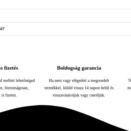
dő?
s fizetés
Boldogság garancia
d mellett lehetőséged
Ha nem vagy elégedett a megrendelt
N
én, biztonságosan,
termékkel, küldd vissza 14 napon belül és
mö
is fizetni.
visszavásároljuk vagy cseréljük.