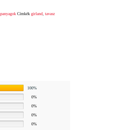
apanyagok
Címkék
girland
,
tavasz
100%
0%
0%
0%
0%