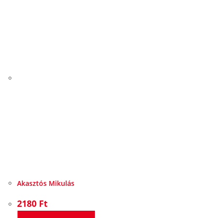
Akasztós Mikulás
2180
Ft