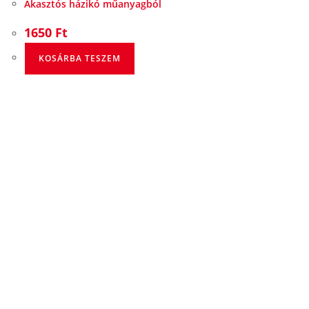
Akasztós házikó műanyagból
1650
Ft
KOSÁRBA TESZEM