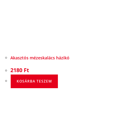
Akasztós mézeskalács házikó
2180
Ft
KOSÁRBA TESZEM