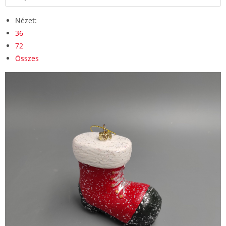
Nézet:
36
72
Összes