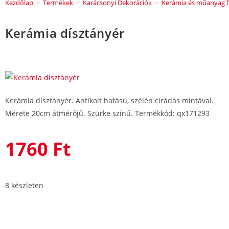
Kezdőlap
>
Termékek
>
Karácsonyi Dekorációk
>
Kerámia és műanyag f
Kerámia dísztányér
Kerámia dísztányér. Antikolt hatású, szélén cirádás mintával.
Mérete 20cm átmérőjű. Szürke színű. Termékkód: qx171293
1760
Ft
8 készleten