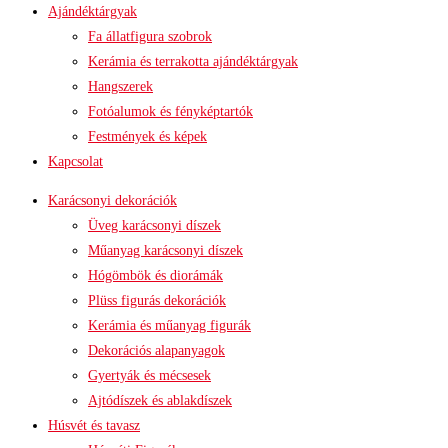
Ajándéktárgyak
Fa állatfigura szobrok
Kerámia és terrakotta ajándéktárgyak
Hangszerek
Fotóalumok és fényképtartók
Festmények és képek
Kapcsolat
Karácsonyi dekorációk
Üveg karácsonyi díszek
Műanyag karácsonyi díszek
Hógömbök és diorámák
Plüss figurás dekorációk
Kerámia és műanyag figurák
Dekorációs alapanyagok
Gyertyák és mécsesek
Ajtódíszek és ablakdíszek
Húsvét és tavasz