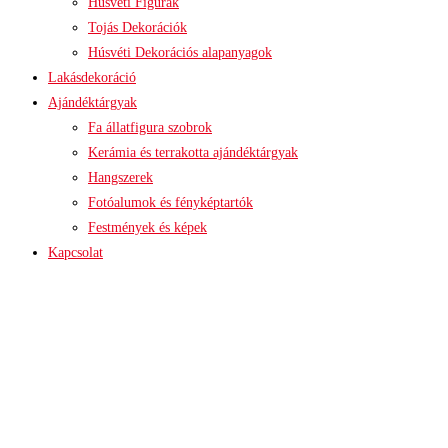
Húsvéti Figurák
Tojás Dekorációk
Húsvéti Dekorációs alapanyagok
Lakásdekoráció
Ajándéktárgyak
Fa állatfigura szobrok
Kerámia és terrakotta ajándéktárgyak
Hangszerek
Fotóalumok és fényképtartók
Festmények és képek
Kapcsolat