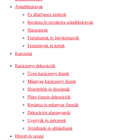
Ajándéktárgyak
Fa állatfigura szobrok
Kerámia és terrakotta ajándéktárgyak
Hangszerek
Fotóalumok és fényképtartók
Festmények és képek
Kapcsolat
Karácsonyi dekorációk
Üveg karácsonyi díszek
Műanyag karácsonyi díszek
Hógömbök és diorámák
Plüss figurás dekorációk
Kerámia és műanyag figurák
Dekorációs alapanyagok
Gyertyák és mécsesek
Ajtódíszek és ablakdíszek
Húsvét és tavasz