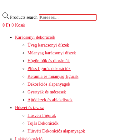
Products search
0
Ft
0
Kosár
Karácsonyi dekorációk
Üveg karácsonyi díszek
Műanyag karácsonyi díszek
Hógömbök és diorámák
Plüss figurás dekorációk
Kerámia és műanyag figurák
Dekorációs alapanyagok
Gyertyák és mécsesek
Ajtódíszek és ablakdíszek
Húsvét és tavasz
Húsvéti Figurák
Tojás Dekorációk
Húsvéti Dekorációs alapanyagok
Lakásdekoráció