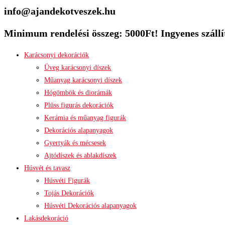
info@ajandekotveszek.hu
Minimum rendelési összeg: 5000Ft! Ingyenes szállít
Karácsonyi dekorációk
Üveg karácsonyi díszek
Műanyag karácsonyi díszek
Hógömbök és diorámák
Plüss figurás dekorációk
Kerámia és műanyag figurák
Dekorációs alapanyagok
Gyertyák és mécsesek
Ajtódíszek és ablakdíszek
Húsvét és tavasz
Húsvéti Figurák
Tojás Dekorációk
Húsvéti Dekorációs alapanyagok
Lakásdekoráció