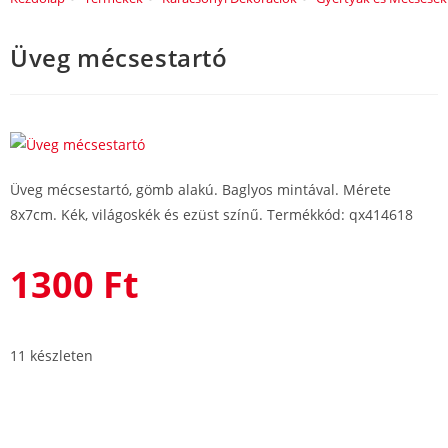
Üveg mécsestartó
Üveg mécsestartó, gömb alakú. Baglyos mintával. Mérete
8x7cm. Kék, világoskék és ezüst színű. Termékkód: qx414618
1300
Ft
11 készleten