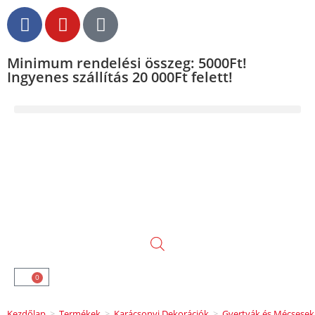
Minimum rendelési összeg: 5000Ft!
Ingyenes szállítás 20 000Ft felett!
0
Kezdőlap
>
Termékek
>
Karácsonyi Dekorációk
>
Gyertyák és Mécsesek